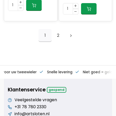
1
2
s voor uw tweewieler
Snelle levering
Niet goed = geld t
Klantenservice
geopend
Veelgestelde vragen
+31 78 780 2330
info@artsloten.nl