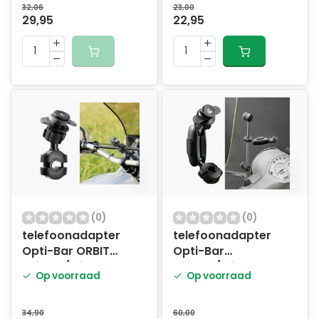
32,06
23,00
29,95
22,95
(0)
(0)
telefoonadapter
telefoonadapter
Opti-Bar ORBIT
Opti-Bar
spiegel/windschermsteun
spiegel/windschermsteu
Op voorraad
Op voorraad
lang
34,90
60,00