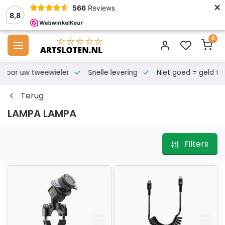
×
566
Reviews
8,8
0
s voor uw tweewieler
Snelle levering
Niet goed = geld te
Terug
LAMPA LAMPA
Filters