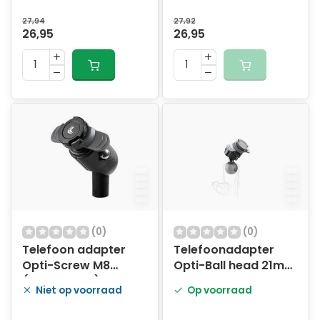
27,94
27,92
26,95
26,95
(0)
(0)
Telefoon adapter
Telefoonadapter
Opti-Screw M8
Opti-Ball head 21mm
(kroonplaat)
ball
Niet op voorraad
Op voorraad