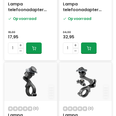
Lampa
Lampa
telefoonadapter
telefoonadapter
Opti-Adapter 25mm
Opti-Combo stuur
Op voorraad
Op voorraad
balls
18,00
34,90
17,95
32,95
(0)
(0)
Lampa
Lampa