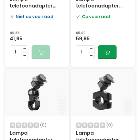
telefoonadapter
telefoonadapter
Opti-Combo stuur
Opti-Combo stuur
Niet op voorraad
Op voorraad
22/32mm
Pro 22/32mm
49,88
65,00
41,95
59,95
(0)
(0)
Lampa
Lampa
telefoonadapter
telefoonadapter