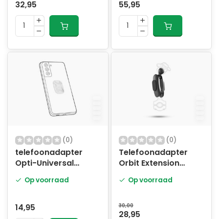
32,95
55,95
(0)
(0)
telefoonadapter
Telefoonadapter
Opti-Universal
Orbit Extension
transparant
19mm ball
Op voorraad
Op voorraad
14,95
30,00
28,95