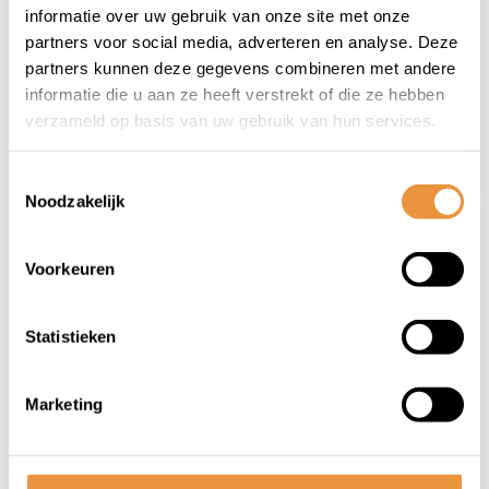
Opti-Sized M
Iphone XS Max/11 Pro
informatie over uw gebruik van onze site met onze
Op voorraad
Op voorraad
Universal
Max
partners voor social media, adverteren en analyse. Deze
partners kunnen deze gegevens combineren met andere
29,90
40,00
27,95
34,95
informatie die u aan ze heeft verstrekt of die ze hebben
verzameld op basis van uw gebruik van hun services.
Toestemmingsselectie
Noodzakelijk
Voorkeuren
Statistieken
(0)
(0)
Marketing
oplaadkabel Type C
Telefoon adapter
USB 1m
Opti-Belt stuur
fatbike
Op voorraad
Niet op voorraad