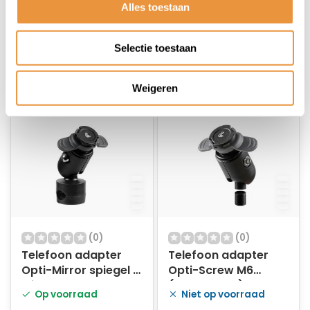
Alles toestaan
19,94
28,34
24,95
26,95
Selectie toestaan
Weigeren
(0)
(0)
Telefoon adapter
Telefoon adapter
Opti-Mirror spiegel +
Opti-Screw M6
windscherm stang
(kroonplaat)
Op voorraad
Niet op voorraad
kort