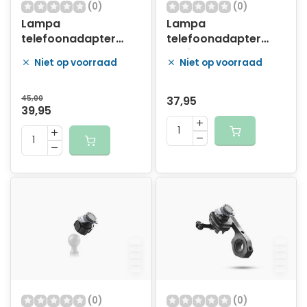
(0)
(0)
Lampa
Lampa
telefoonadapter
telefoonadapter
kroonplaat Pro
Opti U-Type o.a.
Niet op voorraad
Niet op voorraad
10/25mm
fatbike
45,00
37,95
39,95
(0)
(0)