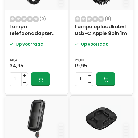
(0)
(0)
Lampa
Lampa oplaadkabel
telefoonadapter
Usb-C Apple 8pin 1m
stuur Pro 22/28mm
Op voorraad
Op voorraad
48,40
22,00
34,95
19,95