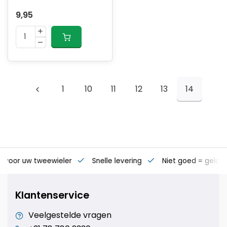
9,95
1
10
11
12
13
14
s voor uw tweewieler
Snelle levering
Niet goed = geld t
Klantenservice
Veelgestelde vragen