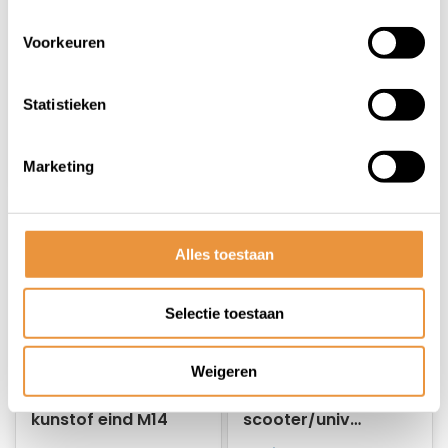
Op voorraad
Op voorraad
Voorkeuren
3,95
6,95
3,95
Statistieken
Marketing
Alles toestaan
Selectie toestaan
Weigeren
(0)
(0)
Zuigerstop met
Zuigerstop
kunstof eind M14
scooter/univ
m14x70mm