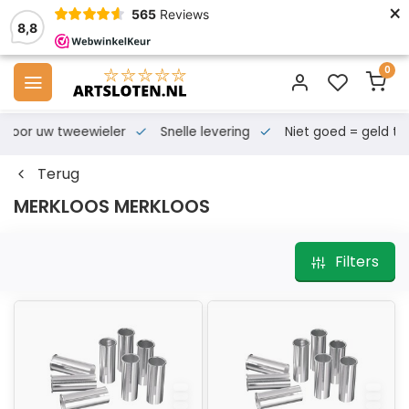
×
565
Reviews
8,8
0
s voor uw tweewieler
Snelle levering
Niet goed = geld te
Terug
MERKLOOS MERKLOOS
Filters