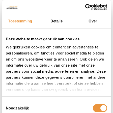
Zadelpenvulbus
Zadelpenvulbus
aluminium 27,2 > 31,8
aluminium ø27,2 >
mm
ø30,9 mm
Niet op voorraad
Niet op voorraad
Toestemming
Details
Over
5,95
5,95
Deze website maakt gebruik van cookies
We gebruiken cookies om content en advertenties te
personaliseren, om functies voor social media te bieden
en om ons websiteverkeer te analyseren. Ook delen we
informatie over uw gebruik van onze site met onze
partners voor social media, adverteren en analyse. Deze
partners kunnen deze gegevens combineren met andere
informatie die u aan ze heeft verstrekt of die ze hebben
verzameld op basis van uw gebruik van hun services.
(0)
(0)
Toestemmingsselectie
Zadelstrop chroom
Zadelstrop Sport
Noodzakelijk
Zwart