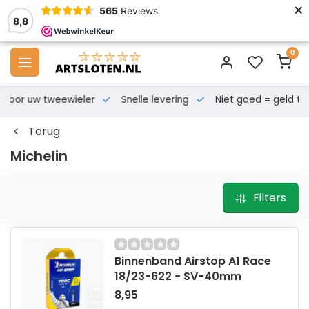
×
565
Reviews
8,8
0
s voor uw tweewieler
Snelle levering
Niet goed = geld te
Terug
Michelin
Filters
Binnenband Airstop A1 Race
18/23-622 - SV-40mm
8,95