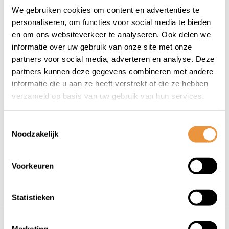
We gebruiken cookies om content en advertenties te
personaliseren, om functies voor social media te bieden
T-shirt XL zwart
en om ons websiteverkeer te analyseren. Ook delen we
48,95
52,00
informatie over uw gebruik van onze site met onze
partners voor social media, adverteren en analyse. Deze
Niet op voorraad
partners kunnen deze gegevens combineren met andere
informatie die u aan ze heeft verstrekt of die ze hebben
verzameld op basis van uw gebruik van hun services.
Toestemmingsselectie
Noodzakelijk
1
Voorkeuren
Statistieken
s voor uw tweewieler
Snelle levering
Niet goed = geld t
Marketing