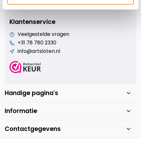
s voor uw tweewieler
Snelle levering
Niet goed = geld t
Klantenservice
Veelgestelde vragen
+31 78 780 2330
info@artsloten.nl
Handige pagina's
Informatie
Contactgegevens