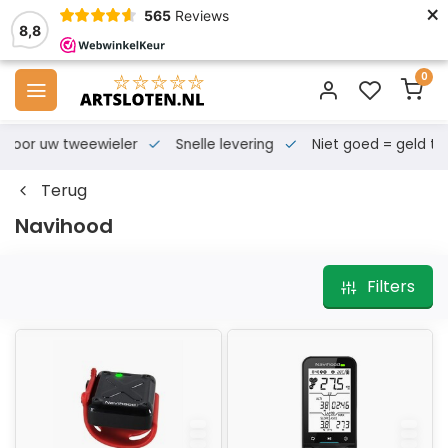
×
565
Reviews
8,8
0
s voor uw tweewieler
Snelle levering
Niet goed = geld te
Terug
Navihood
Filters