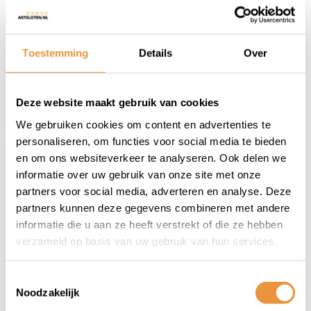
Niet op voorraad
Niet op voorraad
Toestemming
Details
Over
6,95
11,95
Deze website maakt gebruik van cookies
We gebruiken cookies om content en advertenties te
personaliseren, om functies voor social media te bieden
en om ons websiteverkeer te analyseren. Ook delen we
informatie over uw gebruik van onze site met onze
partners voor social media, adverteren en analyse. Deze
partners kunnen deze gegevens combineren met andere
informatie die u aan ze heeft verstrekt of die ze hebben
verzameld op basis van uw gebruik van hun services.
(0)
(0)
Bougie Iridium
Bougie Iridium BR8EIX
Toestemmingsselectie
Noodzakelijk
BR10HIX