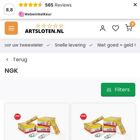
×
565
Reviews
8,8
0
s voor uw tweewieler
Snelle levering
Niet goed = geld te
Terug
NGK
Filters