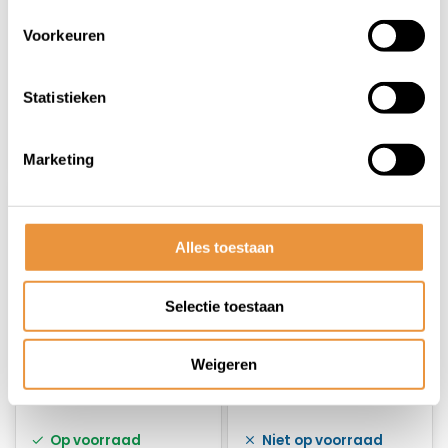
Niet op voorraad
Niet op voorraad
Voorkeuren
19,95
18,95
19,95
Statistieken
Marketing
Alles toestaan
Selectie toestaan
(0)
(0)
Weigeren
Bougiedop LB05E
Bougiedop LB05F
Op voorraad
Niet op voorraad