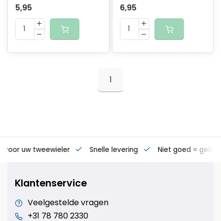
5,95
6,95
1
s voor uw tweewieler
Snelle levering
Niet goed = geld t
Klantenservice
Veelgestelde vragen
+31 78 780 2330