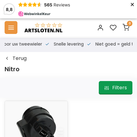
×
565
Reviews
8,8
0
s voor uw tweewieler
Snelle levering
Niet goed = geld te
Terug
Nitro
Filters