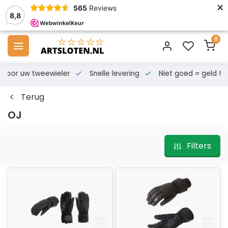
×
565
Reviews
8,8
0
s voor uw tweewieler
Snelle levering
Niet goed = geld te
Terug
OJ
Filters