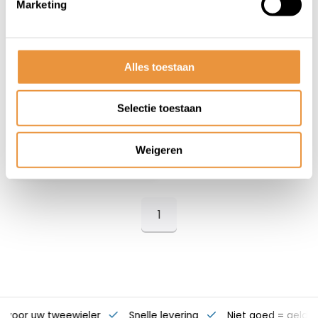
(0)
Marketing
OJ kleding
handschoenset
Op voorraad
Alles toestaan
49,96
Selectie toestaan
44,95
Weigeren
1
s voor uw tweewieler
Snelle levering
Niet goed = geld t