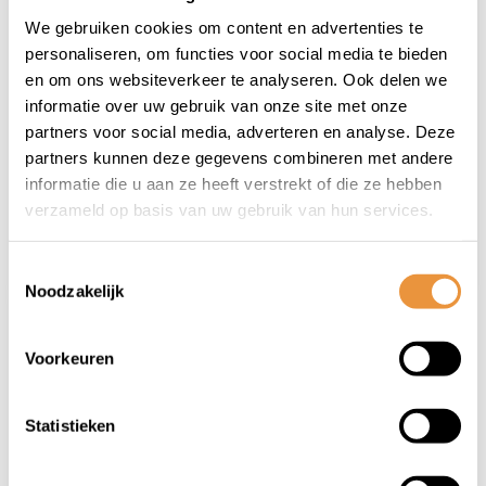
(0)
(0)
We gebruiken cookies om content en advertenties te
OJ kleding
OJ kleding
personaliseren, om functies voor social media te bieden
handschoenset
handschoenset
en om ons websiteverkeer te analyseren. Ook delen we
informatie over uw gebruik van onze site met onze
Op voorraad
Op voorraad
partners voor social media, adverteren en analyse. Deze
partners kunnen deze gegevens combineren met andere
59,96
59,96
informatie die u aan ze heeft verstrekt of die ze hebben
53,95
53,95
verzameld op basis van uw gebruik van hun services.
Toestemmingsselectie
Noodzakelijk
Voorkeuren
Statistieken