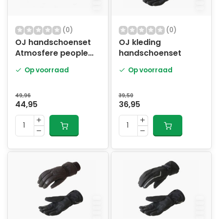
(0)
(0)
OJ handschoenset
OJ kleding
Atmosfere people
handschoenset
XXL
Op voorraad
Op voorraad
49,96
39,50
44,95
36,95