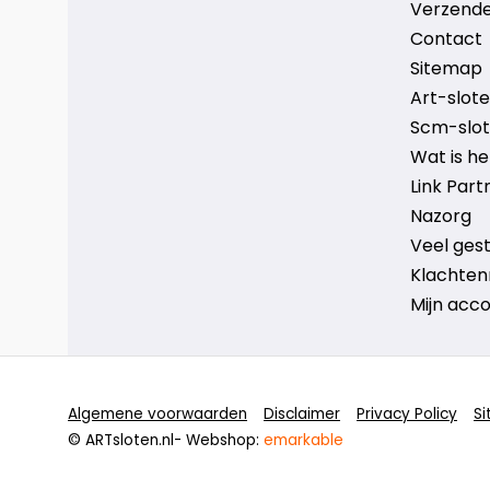
Verzende
Contact
Sitemap
Art-sloten
Scm-slote
Wat is h
Link Part
Nazorg
Veel ges
Klachten
Mijn acc
Algemene voorwaarden
Disclaimer
Privacy Policy
S
© ARTsloten.nl
- Webshop:
emarkable