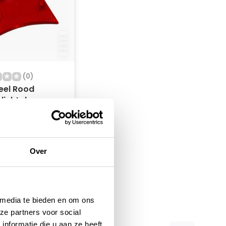
(0)
eel Rood
lichtglas
oorraad
Over
 media te bieden en om ons
ze partners voor social
nformatie die u aan ze heeft