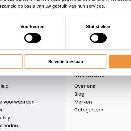
erzameld op basis van uw gebruik van hun services.
Voorkeuren
Statistieken
wieler
Snelle levering
Niet goed = geld terug
Selectie toestaan
Informatie
leid
Over ons
Blog
e voorwaarden
Merken
er
Categorieën
olicy
ethoden