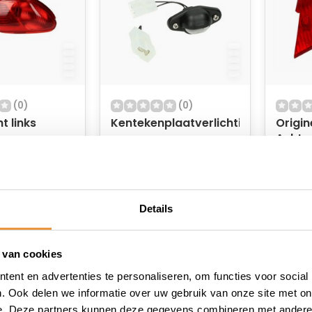
(0)
(0)
t links
Kentekenplaatverlichting
Origin
Achter
 voorraad
Op voorraad
Op v
19,95
9,95
Details
 van cookies
ent en advertenties te personaliseren, om functies voor social
. Ook delen we informatie over uw gebruik van onze site met on
e. Deze partners kunnen deze gegevens combineren met andere i