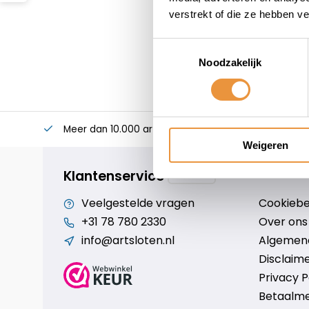
verstrekt of die ze hebben v
Toestemmingsselectie
Noodzakelijk
Meer dan 10.000 artikelen
Alles voor uw twee
Weigeren
Klantenservice
Veelgestelde vragen
Cookiebe
+31 78 780 2330
Over ons
info@artsloten.nl
Algemen
Disclaim
Privacy P
Betaalm