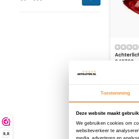
Achterlich
642793
Niet op
108,90
78,95
Toestemming
Deze website maakt gebruik
We gebruiken cookies om cont
websiteverkeer te analyseren
8,8
media, adverteren en analys