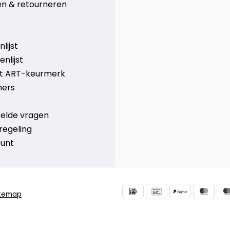
n & retourneren
lijst
nlijst
et ART-keurmerk
ners
telde vragen
regeling
ount
itemap