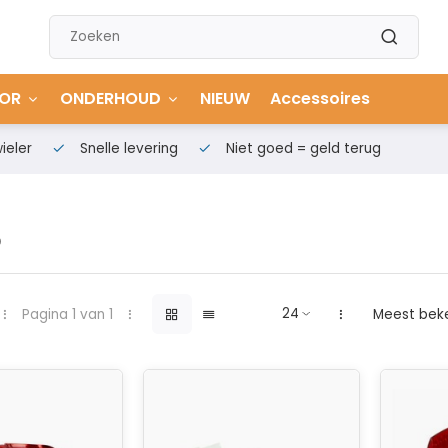
OR
ONDERHOUD
NIEUW
Accessoires
ieler
Snelle levering
Niet goed = geld terug
o
Pagina 1 van 1
Meest bek