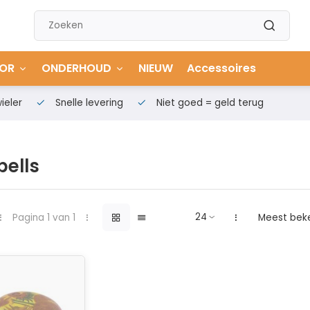
OR
ONDERHOUD
NIEUW
Accessoires
ieler
Snelle levering
Niet goed = geld terug
ells
Pagina 1 van 1
Meest bek