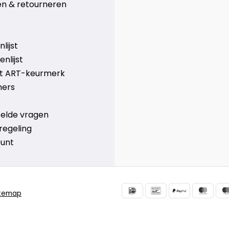
n & retourneren
lijst
nlijst
et ART-keurmerk
ners
telde vragen
regeling
ount
itemap