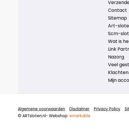
Verzende
Contact
Sitemap
Art-sloten
Scm-slote
Wat is h
Link Part
Nazorg
Veel ges
Klachten
Mijn acc
Algemene voorwaarden
Disclaimer
Privacy Policy
S
© ARTsloten.nl
- Webshop:
emarkable