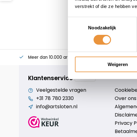
verstrekt of die ze hebben v
Toestemmingsselectie
Noodzakelijk
Meer dan 10.000 artikelen
Alles voor uw twee
Weigeren
Klantenservice
Veelgestelde vragen
Cookiebe
+31 78 780 2330
Over ons
info@artsloten.nl
Algemen
Disclaim
Privacy P
Betaalm