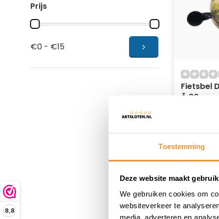
Prijs
€0 - €15
Fietsbel
Ã¸80mm -
Niet op
10,95
10,95
Toestemming
Deze website maakt gebruik
We gebruiken cookies om cont
websiteverkeer te analyseren
8,8
media, adverteren en analys