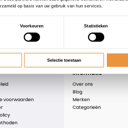
erzameld op basis van uw gebruik van hun services.
Voorkeuren
Statistieken
wieler
Snelle levering
Niet goed = geld terug
Selectie toestaan
Informatie
leid
Over ons
Blog
e voorwaarden
Merken
er
Categorieën
olicy
ethoden