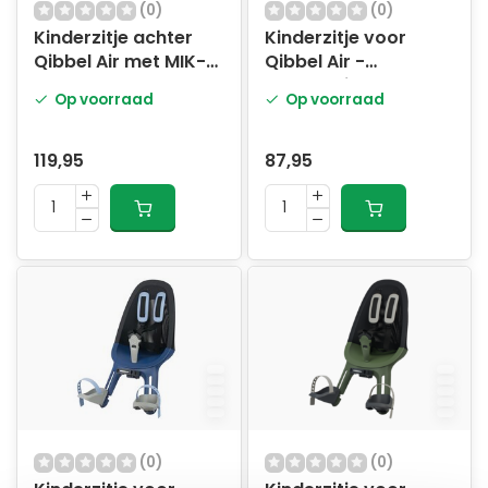
(0)
(0)
Kinderzitje achter
Kinderzitje voor
Qibbel Air met MIK-
Qibbel Air -
HD drager
cappuccino
Op voorraad
Op voorraad
bevestiging - zwart
119,95
87,95
(0)
(0)