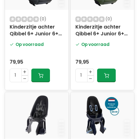
(0)
(0)
Kinderzitje achter
Kinderzitje achter
Qibbel 6+ Junior 6+
Qibbel 6+ Junior 6+
met voetsteunen,
met voetsteunen,
Op voorraad
Op voorraad
gordel en
gordel en
beschermplaat -
beschermplaat -
grijs
groen/zwart
79,95
79,95