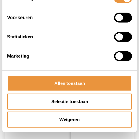
silver
Turquoise
Op voorraad
Op voorraad
Voorkeuren
87,95
87,95
86,95
Statistieken
Marketing
Alles toestaan
Selectie toestaan
(0)
(0)
Weigeren
Kinderzitje voor
Kinderzitje voor
Qibbel Air - white
Qibbel Air - zwart
smoke