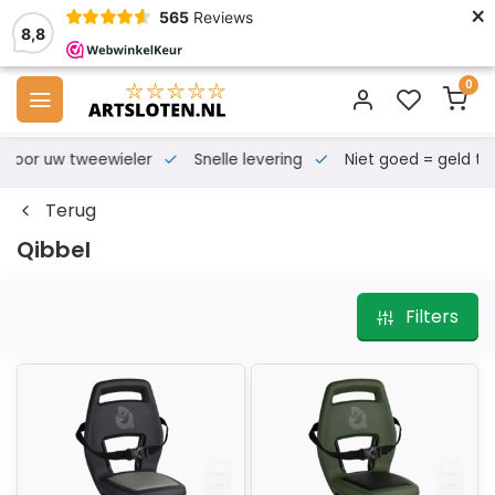
×
565
Reviews
8,8
0
s voor uw tweewieler
Snelle levering
Niet goed = geld te
Terug
Qibbel
Filters