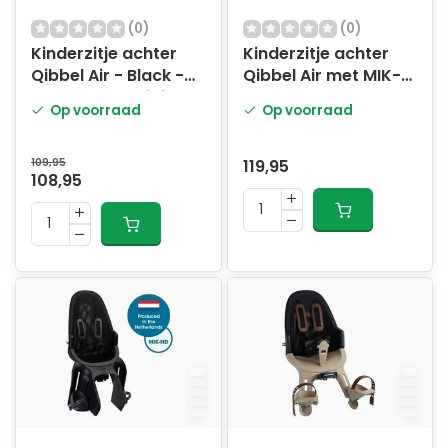
(0)
(0)
Kinderzitje achter
Kinderzitje achter
Qibbel Air - Black -
Qibbel Air met MIK-
Dragerbevestiging
HD drager
Op voorraad
Op voorraad
bevestiging - denim
blue
109,95
119,95
108,95