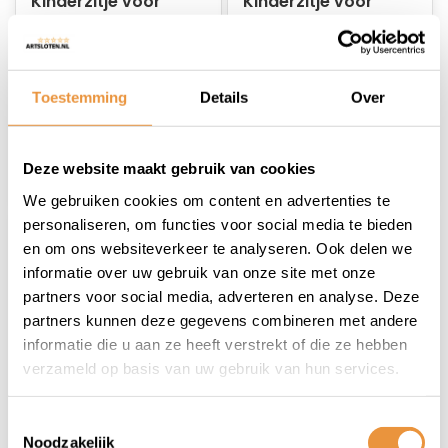
Kinderzitje voor
Kinderzitje voor
Qibbel Air - denim
Qibbel Air - magic
blue
green
Op voorraad
Op voorraad
Toestemming
Details
Over
89,95
87,95
Deze website maakt gebruik van cookies
We gebruiken cookies om content en advertenties te
personaliseren, om functies voor social media te bieden
en om ons websiteverkeer te analyseren. Ook delen we
informatie over uw gebruik van onze site met onze
partners voor social media, adverteren en analyse. Deze
partners kunnen deze gegevens combineren met andere
informatie die u aan ze heeft verstrekt of die ze hebben
verzameld op basis van uw gebruik van hun services.
(0)
(0)
Kinderzitje voor
Kinderzitje voor
Toestemmingsselectie
Qibbel Air - sparkling
Qibbel Air -
Noodzakelijk