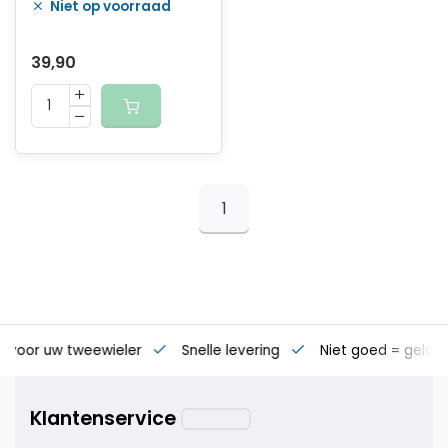
Niet op voorraad
39,90
1
s voor uw tweewieler
Snelle levering
Niet goed = geld t
Klantenservice