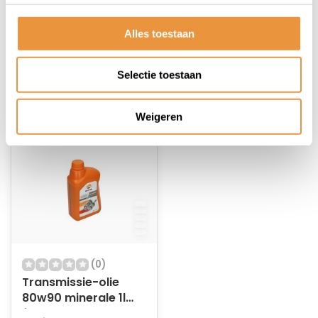
5W40
Op voorraad
Op voorraad
Alles toestaan
15,95
19,95
Selectie toestaan
Weigeren
(0)
Transmissie-olie
80w90 minerale 1l
fles