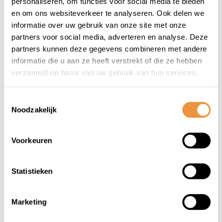
personaliseren, om functies voor social media te bieden
REPSOL smeermiddel
RESPOL Motorolie
en om ons websiteverkeer te analyseren. Ook delen we
olie 2t
10w40 half synth
informatie over uw gebruik van onze site met onze
motosport
Op voorraad
Op voorraad
partners voor social media, adverteren en analyse. Deze
partners kunnen deze gegevens combineren met andere
informatie die u aan ze heeft verstrekt of die ze hebben
6,95
17,95
verzameld op basis van uw gebruik van hun services.
Toestemmingsselectie
Noodzakelijk
Voorkeuren
Statistieken
(0)
(0)
Marketing
Smeermiddel olie
Smeermiddel olie