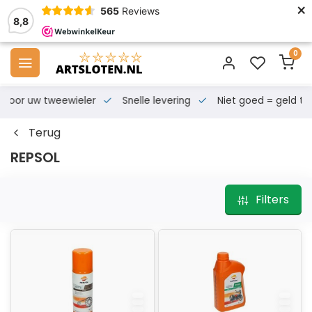
×
565
Reviews
8,8
0
s voor uw tweewieler
Snelle levering
Niet goed = geld te
Terug
REPSOL
Filters