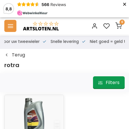
×
566
Reviews
8,8
0
s voor uw tweewieler
Snelle levering
Niet goed = geld te
Terug
rotra
Filters