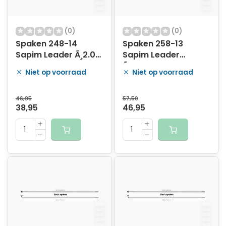
(0)
(0)
Spaken 248-14
Spaken 258-13
Sapim Leader Ã¸2.00
Sapim Leader
mm FG 2,3 - RVS
Ã¸2.33mm FG 2,6 -
Niet op voorraad
Niet op voorraad
(100 stuks)
RVS (100 stuks)
46,95
57,50
38,95
46,95