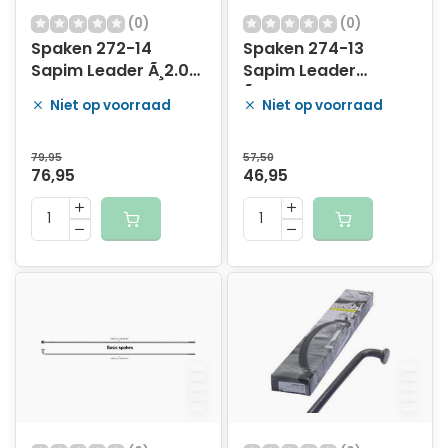
(0)
(0)
Spaken 272-14
Spaken 274-13
Sapim Leader Ã¸2.00
Sapim Leader
mm FG 2,3 - zwart
Ã¸2.33mm FG 2,6 -
Niet op voorraad
Niet op voorraad
(100 stuks)
RVS (100 stuks)
79,95
57,50
76,95
46,95