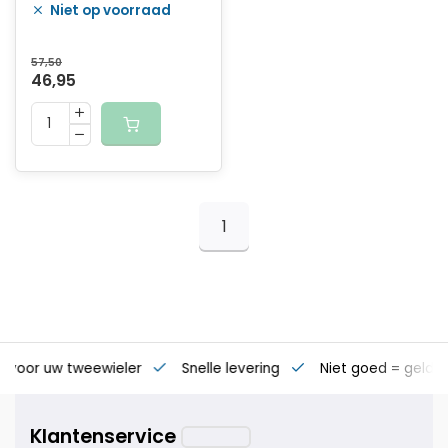
Niet op voorraad
RVS (100 stuks)
57,50
46,95
1
s voor uw tweewieler
Snelle levering
Niet goed = geld t
Klantenservice