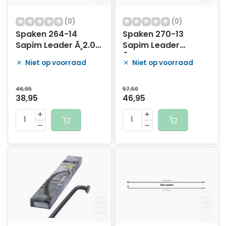
(0)
(0)
Spaken 264-14
Spaken 270-13
Sapim Leader Ã¸2.00
Sapim Leader
mm FG 2,3 - RVS
Ã¸2.33mm FG 2,6 -
Niet op voorraad
Niet op voorraad
(100 stuks)
RVS (100 stuks)
46,95
57,50
38,95
46,95