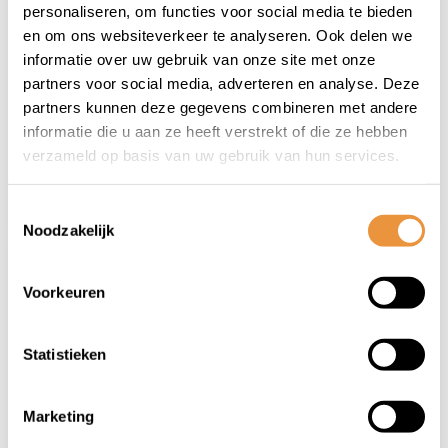
Spaken 282-13
Spaken 288-14
personaliseren, om functies voor social media te bieden
Sapim Leader
Sapim Leader Ã¸2.00
en om ons websiteverkeer te analyseren. Ook delen we
Ã¸2.33mm FG 2,6 -
mm FG 2,3 - RVS
informatie over uw gebruik van onze site met onze
Niet op voorraad
Niet op voorraad
RVS (100 stuks)
(100 stuks)
partners voor social media, adverteren en analyse. Deze
partners kunnen deze gegevens combineren met andere
57,50
46,95
informatie die u aan ze heeft verstrekt of die ze hebben
46,95
38,95
verzameld op basis van uw gebruik van hun services.
Toestemmingsselectie
Noodzakelijk
Voorkeuren
Statistieken
(0)
(0)
Marketing
Spaken 290-13
Spaken 290-14