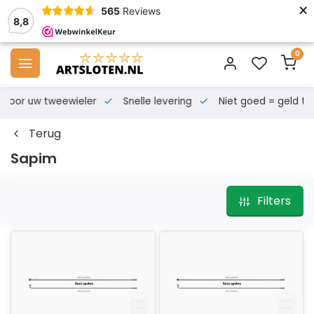
×
565
Reviews
8,8
0
s voor uw tweewieler
Snelle levering
Niet goed = geld te
Terug
Sapim
Filters