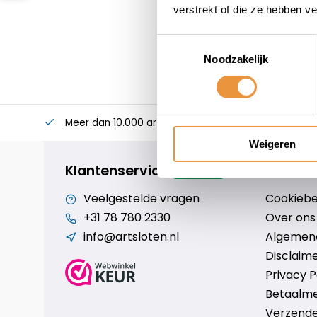
verstrekt of die ze hebben v
Toestemmingsselectie
Noodzakelijk
Meer dan 10.000 artikelen
Alles voor uw twee
Weigeren
Klantenservice
geopend
Veelgestelde vragen
Cookiebe
+31 78 780 2330
Over ons
info@artsloten.nl
Algemen
Disclaim
Privacy P
Betaalm
Verzende