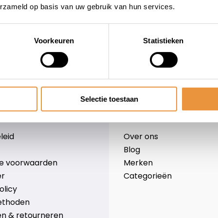
erzameld op basis van uw gebruik van hun services.
Voorkeuren
Statistieken
wieler
Snelle levering
Niet goed = geld terug
Selectie toestaan
Informatie
leid
Over ons
Blog
e voorwaarden
Merken
er
Categorieën
olicy
ethoden
n & retourneren