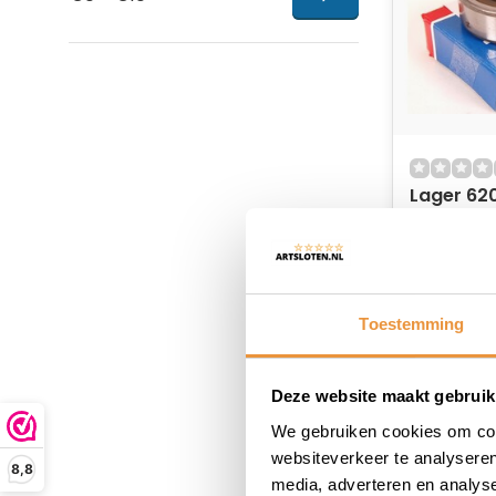
Lager 62
20x47x1
krukaslag
Niet op
motor sc
9,95
Toestemming
Deze website maakt gebruik
We gebruiken cookies om cont
websiteverkeer te analyseren
8,8
media, adverteren en analys