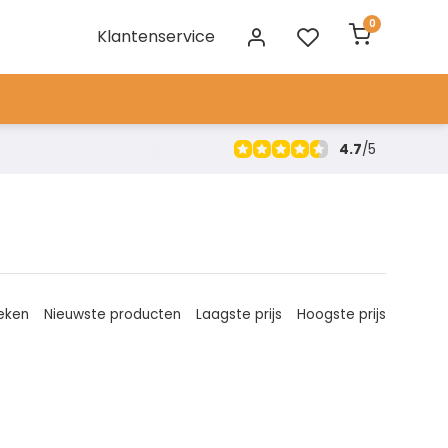
0
Klantenservice
4.7
/
5
eken
Nieuwste producten
Laagste prijs
Hoogste prijs