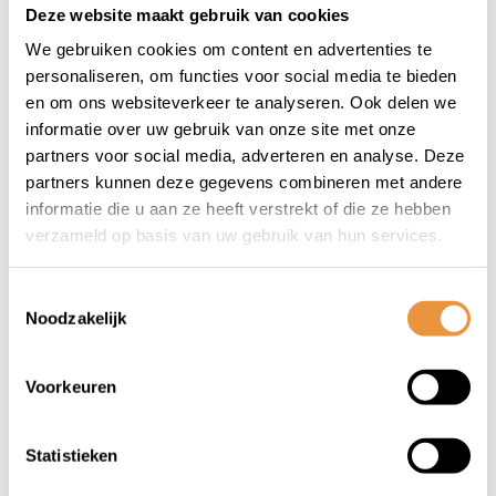
Deze website maakt gebruik van cookies
(0)
We gebruiken cookies om content en advertenties te
Twinny Load
personaliseren, om functies voor social media te bieden
Oprijgoot E-
en om ons websiteverkeer te analyseren. Ook delen we
Carrier/Wing -
informatie over uw gebruik van onze site met onze
Niet op voorraad
geschikt voor
partners voor social media, adverteren en analyse. Deze
modellen e-Carrier
partners kunnen deze gegevens combineren met andere
tot 2018
39,95
informatie die u aan ze heeft verstrekt of die ze hebben
42,95
verzameld op basis van uw gebruik van hun services.
Toestemmingsselectie
Noodzakelijk
1
Voorkeuren
Statistieken