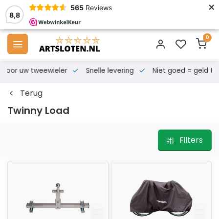
×
565
Reviews
8,8
0
s voor uw tweewieler
Snelle levering
Niet goed = geld te
Terug
Twinny Load
Filters