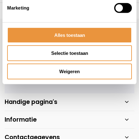
Marketing
s voor uw tweewieler
Snelle levering
Niet goed = geld t
Klantenservice
Alles toestaan
Veelgestelde vragen
+31 78 780 2330
Selectie toestaan
info@artsloten.nl
Weigeren
Handige pagina's
Informatie
Contactgegevens