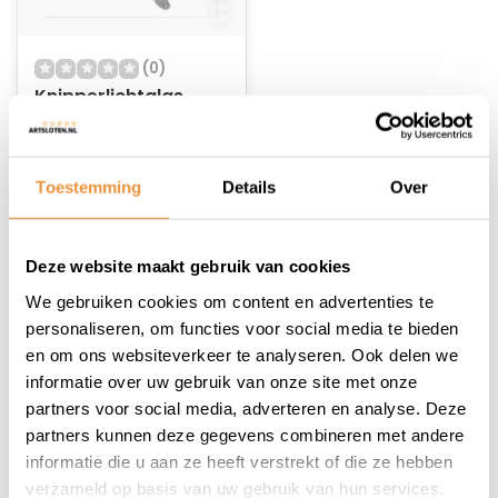
(0)
Knipperlichtglas
Aprilia SR
2005/Factory -
Niet op voorraad
links/voor - helder
Toestemming
Details
Over
6,95
Deze website maakt gebruik van cookies
We gebruiken cookies om content en advertenties te
personaliseren, om functies voor social media te bieden
en om ons websiteverkeer te analyseren. Ook delen we
1
informatie over uw gebruik van onze site met onze
partners voor social media, adverteren en analyse. Deze
partners kunnen deze gegevens combineren met andere
informatie die u aan ze heeft verstrekt of die ze hebben
verzameld op basis van uw gebruik van hun services.