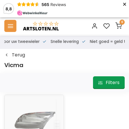
×
565
Reviews
8,8
0
s voor uw tweewieler
Snelle levering
Niet goed = geld te
Terug
Vicma
Filters