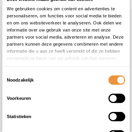
es voor uw tweewieler
Snelle levering
Niet goed = geld t
We gebruiken cookies om content en advertenties te
personaliseren, om functies voor social media te bieden
Klantenservice
en om ons websiteverkeer te analyseren. Ook delen we
informatie over uw gebruik van onze site met onze
Veelgestelde vragen
partners voor social media, adverteren en analyse. Deze
+31 78 780 2330
partners kunnen deze gegevens combineren met andere
info@artsloten.nl
informatie die u aan ze heeft verstrekt of die ze hebben
verzameld op basis van uw gebruik van hun services.
Toestemmingsselectie
Noodzakelijk
Handige pagina's
Voorkeuren
Informatie
Statistieken
Contactgegevens