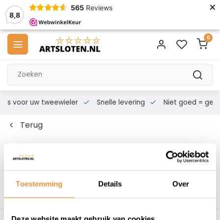
×
565
Reviews
8,8
0
s voor uw tweewieler
Snelle levering
Niet goed = geld te
Terug
Filters
Toestemming
Details
Over
Deze website maakt gebruik van cookies