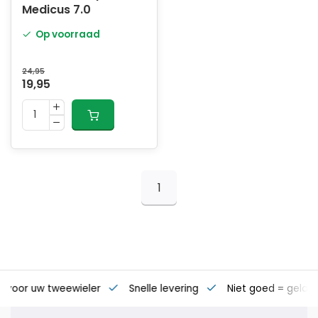
Medicus 7.0
Op voorraad
24,95
19,95
1
s voor uw tweewieler
Snelle levering
Niet goed = geld t