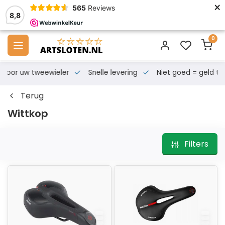
×
565
Reviews
8,8
0
s voor uw tweewieler
Snelle levering
Niet goed = geld te
Terug
Wittkop
Filters