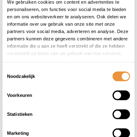
(0)
(0)
We gebruiken cookies om content en advertenties te
Zadel Wittkop Big
Zadel Wittkop Kelvin
personaliseren, om functies voor social media te bieden
Gorilla - zwart
Accu
en om ons websiteverkeer te analyseren. Ook delen we
informatie over uw gebruik van onze site met onze
Niet op voorraad
Op voorraad
partners voor social media, adverteren en analyse. Deze
partners kunnen deze gegevens combineren met andere
13,95
54,95
informatie die u aan ze heeft verstrekt of die ze hebben
45,95
verzameld op basis van uw gebruik van hun services.
Toestemmingsselectie
Noodzakelijk
Voorkeuren
Statistieken
(0)
(0)
Marketing