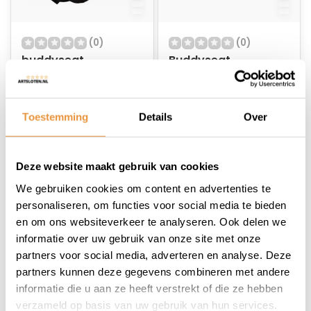
(0)
(0)
buddyseat
Buddyseat
regenhoes 60x45cm
regenhoes 85x55cm
L scooter zwart
XL scooter zwart
Op voorraad
Op voorraad
Toestemming
Details
Over
17,95
21,95
Deze website maakt gebruik van cookies
We gebruiken cookies om content en advertenties te
personaliseren, om functies voor social media te bieden
en om ons websiteverkeer te analyseren. Ook delen we
1
informatie over uw gebruik van onze site met onze
partners voor social media, adverteren en analyse. Deze
partners kunnen deze gegevens combineren met andere
informatie die u aan ze heeft verstrekt of die ze hebben
verzameld op basis van uw gebruik van hun services.