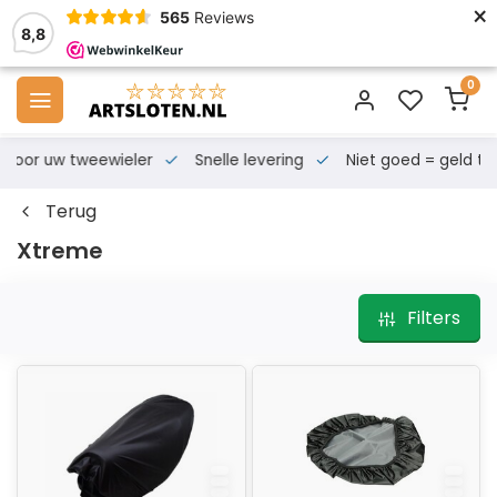
×
565
Reviews
8,8
0
s voor uw tweewieler
Snelle levering
Niet goed = geld te
Terug
Xtreme
Filters