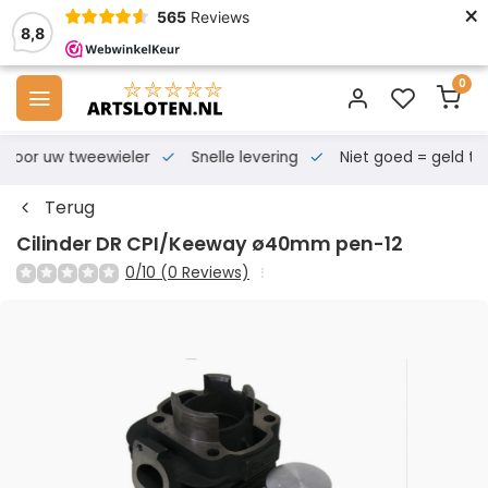
×
565
Reviews
8,8
0
s voor uw tweewieler
Snelle levering
Niet goed = geld te
Terug
Cilinder DR CPI/Keeway ø40mm pen-12
0/10 (0 Reviews)