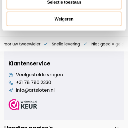
Selectie toestaan
Weigeren
s voor uw tweewieler
Snelle levering
Niet goed = geld t
Klantenservice
Veelgestelde vragen
+31 78 780 2330
info@artsloten.nl