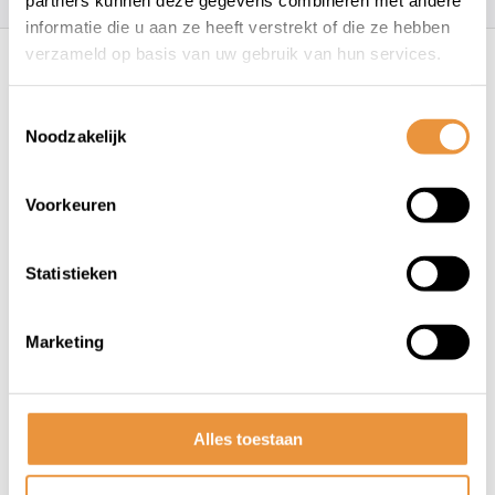
partners kunnen deze gegevens combineren met andere
informatie die u aan ze heeft verstrekt of die ze hebben
Recent bekeken
verzameld op basis van uw gebruik van hun services.
Toestemmingsselectie
Noodzakelijk
Voorkeuren
Statistieken
(0)
Cilinder DR CPI/Keeway
ø40mm pen-12
Marketing
Niet op voorraad
179,03
Alles toestaan
137,95