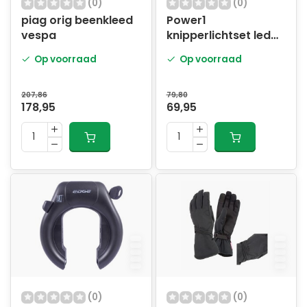
(0)
(0)
piag orig beenkleed
Power1
vespa
knipperlichtset led
tube sport-4 1
Op voorraad
Op voorraad
207,86
79,80
178,95
69,95
(0)
(0)