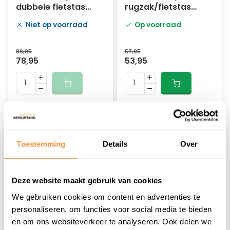
dubbele fietstas
rugzak/fietstas
Greenlands 46 liter
Greenlands 23 liter
Niet op voorraad
Op voorraad
31 x 50 x 15 cm (x2) -
31 x 50 x 15 cm -
zwart
zwart
89,95
57,95
78,95
53,95
Toestemming
Details
Over
Deze website maakt gebruik van cookies
We gebruiken cookies om content en advertenties te
(0)
(0)
personaliseren, om functies voor social media te bieden
16" BMX Tornado -
16" BMX Tornado -
en om ons websiteverkeer te analyseren. Ook delen we
blauw
mat zwart