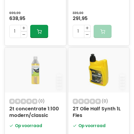
zwart/grijs
blauwe banden
699,99
339,00
638,95
291,95
(0)
(0)
2t concentrate 1:100
2T Olie Half Synth 1L
modern/classic
Fles
Op voorraad
Op voorraad