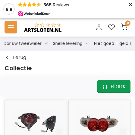
×
565
Reviews
8,8
0
s voor uw tweewieler
Snelle levering
Niet goed = geld te
Terug
Collectie
Filters