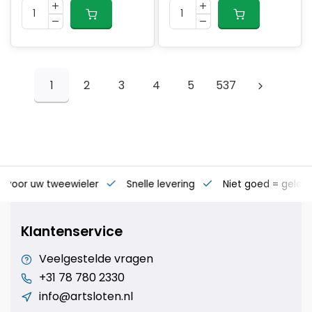
1
2
3
4
5
537
s voor uw tweewieler
Snelle levering
Niet goed = geld t
Klantenservice
Veelgestelde vragen
+31 78 780 2330
info@artsloten.nl