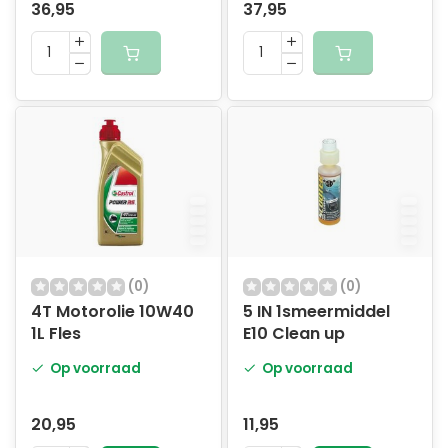
36,95
37,95
(0)
(0)
4T Motorolie 10W40
5 IN 1smeermiddel
1L Fles
E10 Clean up
Op voorraad
Op voorraad
20,95
11,95