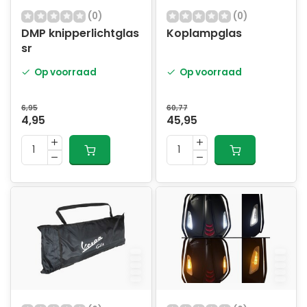
(0)
(0)
DMP knipperlichtglas
Koplampglas
sr
Op voorraad
Op voorraad
6,95
60,77
4,95
45,95