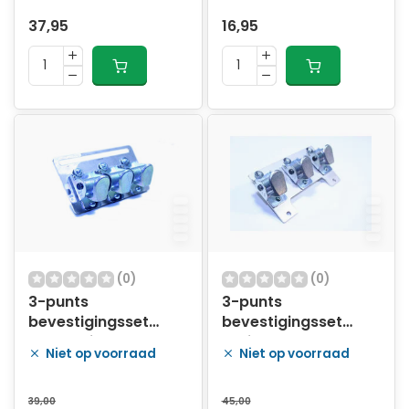
37,95
16,95
(0)
(0)
3-punts
3-punts
bevestigingsset
bevestigingsset
Cargo Bike Wood Q-
Melia Urban Arrow
Niet op voorraad
Niet op voorraad
gat
39,00
45,00