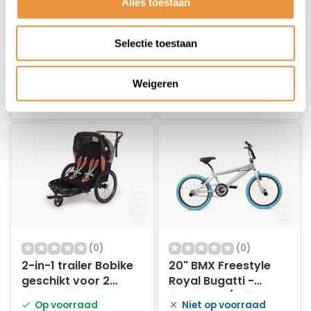
Alles toestaan
Niet op voorraad
Op voorraad
Selectie toestaan
269,00
94,95
230,95
79,95
Weigeren
(0)
(0)
2-in-1 trailer Bobike
20" BMX Freestyle
geschikt voor 2
Royal Bugatti -
kinderen -
lichtblauw/grijs met
Op voorraad
Niet op voorraad