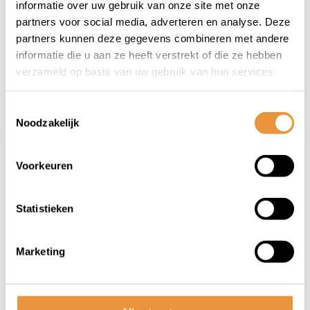
informatie over uw gebruik van onze site met onze
Niet op voorraad
Niet op voorraad
partners voor social media, adverteren en analyse. Deze
partners kunnen deze gegevens combineren met andere
informatie die u aan ze heeft verstrekt of die ze hebben
269,00
269,00
230,95
230,95
verzameld op basis van uw gebruik van hun services.
Toestemmingsselectie
Noodzakelijk
Voorkeuren
Statistieken
Marketing
(0)
(0)
16" BMX Tornado -
2-in-1 banden &
rood
binnenbanden
afdichtmiddel