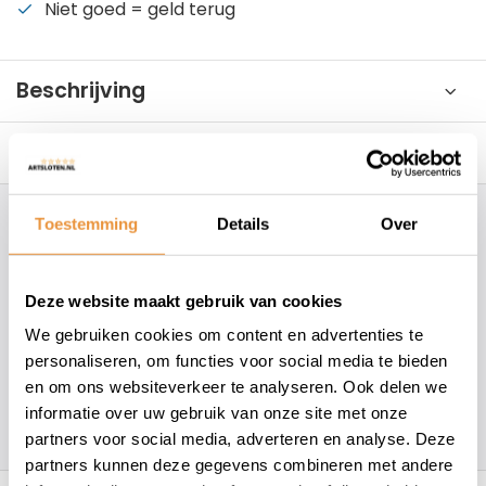
Niet goed = geld terug
Beschrijving
Reviews
0/10
Toestemming
Details
Over
Hoe kunnen wij je helpen?
+31 78 780 2330
Deze website maakt gebruik van cookies
We gebruiken cookies om content en advertenties te
info@artsloten.nl
personaliseren, om functies voor social media te bieden
en om ons websiteverkeer te analyseren. Ook delen we
informatie over uw gebruik van onze site met onze
157
klanten geven een
4.7
/
5
op
partners voor social media, adverteren en analyse. Deze
partners kunnen deze gegevens combineren met andere
Recent bekeken