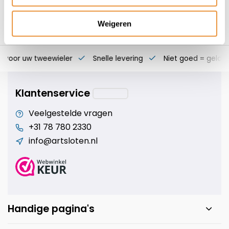
Weigeren
s voor uw tweewieler
Snelle levering
Niet goed = geld t
Klantenservice
Veelgestelde vragen
+31 78 780 2330
info@artsloten.nl
Handige pagina's