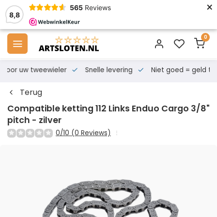
×
565
Reviews
8,8
0
s voor uw tweewieler
Snelle levering
Niet goed = geld te
Terug
Compatible ketting 112 Links Enduo Cargo 3/8"
pitch - zilver
0/10 (0 Reviews)