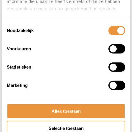
informatie die u aan ze heeft verstrekt of die ze hebben
verzameld op basis van uw gebruik van hun services.
Toestemmingsselectie
Noodzakelijk
Voorkeuren
(0)
Statistieken
Compatible ketting 112 Links
Enduo Cargo 3/8" pitch -
zilver
Marketing
Op voorraad
89,95
60,95
Alles toestaan
Selectie toestaan