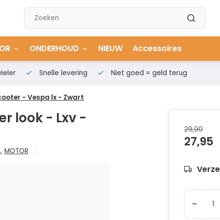
OR
ONDERHOUD
NIEUW
Accessoires
ieler
Snelle levering
Niet goed = geld terug
cooter - Vespa lx - Zwart
r look - Lxv -
29,90
27,95
n
,
MOTOR
Verze
-