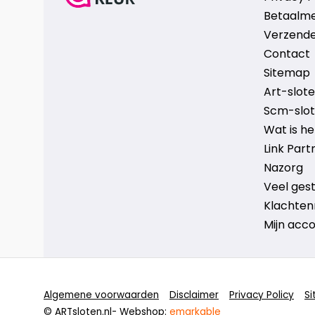
Betaalm
Verzende
Contact
Sitemap
Art-sloten
Scm-slote
Wat is h
Link Part
Nazorg
Veel ges
Klachten
Mijn acc
Algemene voorwaarden
Disclaimer
Privacy Policy
S
© ARTsloten.nl
- Webshop:
emarkable