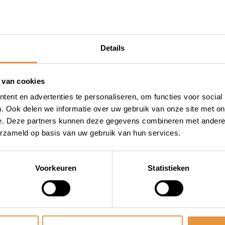
strengste
an dat je een product van
timaal beschermt. Met
Details
cialist, die alleen
 van cookies
ok lxv/scooter/vespa lx
ent en advertenties te personaliseren, om functies voor social
aat snelle levering hoog in
. Ook delen we informatie over uw gebruik van onze site met on
e. Deze partners kunnen deze gegevens combineren met andere i
en van je nieuwe aankoop. Bij
erzameld op basis van uw gebruik van hun services.
n veilig voertuig. Van sloten
e assortiment dat deze
eiligheid en tevredenheid,
Voorkeuren
Statistieken
ste zorg behandeld.
cooter/vespa lx zwart DMP en
ctionaliteit. Bescherm jezelf