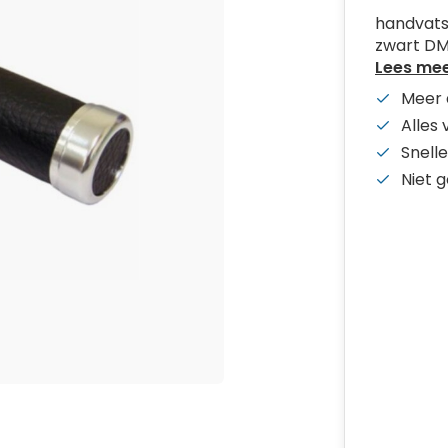
handvatse
zwart D
Lees me
Meer 
Alles
Snelle
Niet 