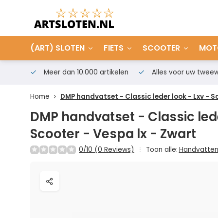
(ART) SLOTEN
FIETS
SCOOTER
MOT
Meer dan 10.000 artikelen
Alles voor uw tweew
Home
DMP handvatset - Classic leder look - Lxv - S
DMP handvatset - Classic lede
Scooter - Vespa lx - Zwart
0/10 (0 Reviews)
Toon alle:
Handvatte