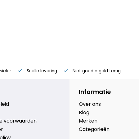
wieler
Snelle levering
Niet goed = geld terug
Informatie
leid
Over ons
Blog
e voorwaarden
Merken
er
Categorieën
olicy