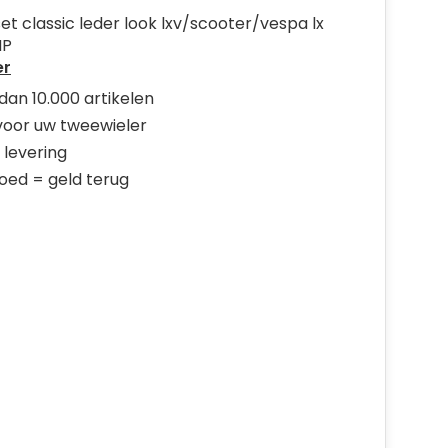
t classic leder look lxv/scooter/vespa lx
MP
er
dan 10.000 artikelen
 voor uw tweewieler
 levering
goed = geld terug