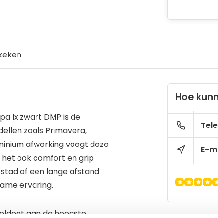
keken
Hoe kunn
pa lx zwart DMP is de
Tele
dellen zoals Primavera,
uminium afwerking voegt deze
E-ma
dt het ook comfort en grip
e stad of een lange afstand
ame ervaring.
 voldoet aan de hoogste