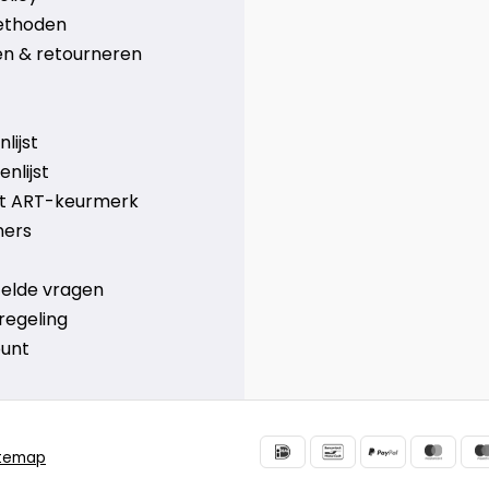
ethoden
n & retourneren
lijst
nlijst
et ART-keurmerk
ners
telde vragen
regeling
ount
itemap