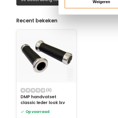
Weigeren
en je vespa met dit hoogwaardige product en pr
artsloten.nl, dé specialist op het gebied van voert
Recent bekeken
(0)
DMP handvatset
classic leder look lxv
Op voorraad