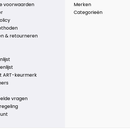
e voorwaarden
Merken
er
Categorieën
olicy
ethoden
n & retourneren
lijst
nlijst
et ART-keurmerk
ners
telde vragen
regeling
ount