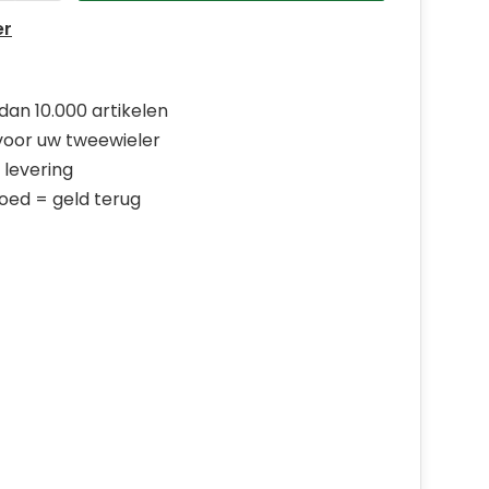
er
dan 10.000 artikelen
 voor uw tweewieler
 levering
goed = geld terug