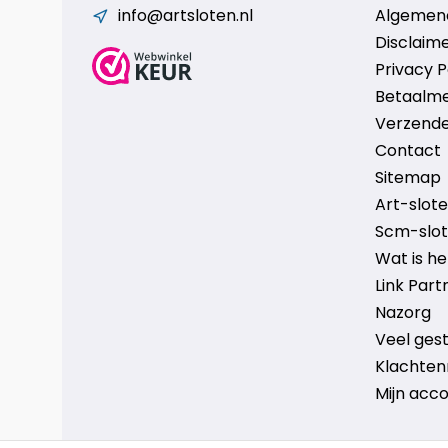
info@artsloten.nl
Algemen
Disclaim
Privacy P
Betaalm
Verzende
Contact
Sitemap
Art-sloten
Scm-slote
Wat is h
Link Part
Nazorg
Veel ges
Klachten
Mijn acc