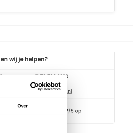
en wij je helpen?
foon:
+31 78 780 2330
il:
info@artsloten.nl
Over
157
klanten geven een
4.7
/
5
op