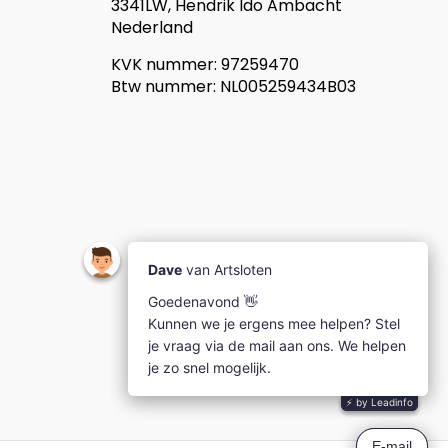
3341LW, Hendrik Ido Ambacht
Nederland
KVK nummer: 97259470
Btw nummer: NL005259434B03