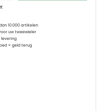
er
dan 10.000 artikelen
 voor uw tweewieler
 levering
goed = geld terug