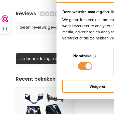
Deze website maakt gebruik
Reviews
0/10
We gebruiken cookies om cont
websiteverkeer te analyseren
Geen reviews gevonden
8,8
media, adverteren en analys
verstrekt of die ze hebben v
Toestemmingsselectie
Noodzakelijk
Je beoordeling toevoegen
Recent bekeken
Weigeren