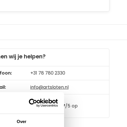
en wij je helpen?
foon:
+31 78 780 2330
il:
info@artsloten.nl
157
klanten geven een
4.7
/
5
op
Over