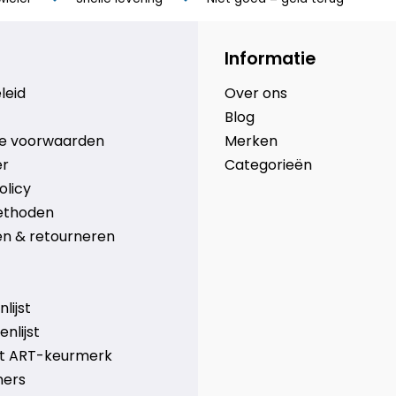
Informatie
leid
Over ons
Blog
e voorwaarden
Merken
er
Categorieën
olicy
ethoden
n & retourneren
lijst
nlijst
et ART-keurmerk
ners