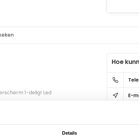
keken
Hoe kunn
Tele
terscherm 1-delig! Led
E-ma
Details