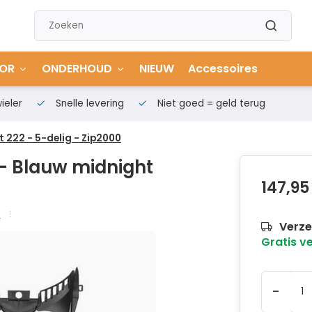
OR
ONDERHOUD
NIEUW
Accessoires
ieler
Snelle levering
Niet goed = geld terug
 222 - 5-delig - Zip2000
- Blauw midnight
147,95
s
Verze
Gratis v
-