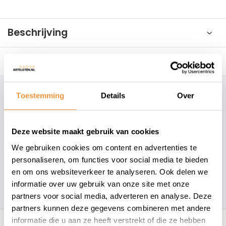
Beschrijving
Reviews
0/10
Toestemming
Details
Over
Hoe kunnen wij je helpen?
+31 78 780 2330
Deze website maakt gebruik van cookies
We gebruiken cookies om content en advertenties te
info@artsloten.nl
personaliseren, om functies voor social media te bieden
en om ons websiteverkeer te analyseren. Ook delen we
informatie over uw gebruik van onze site met onze
157
klanten geven een
4.7
/
5
op
partners voor social media, adverteren en analyse. Deze
partners kunnen deze gegevens combineren met andere
Recent bekeken
informatie die u aan ze heeft verstrekt of die ze hebben