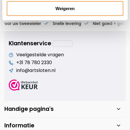
Weigeren
s voor uw tweewieler
Snelle levering
Niet goed = geld t
Klantenservice
Veelgestelde vragen
+31 78 780 2330
info@artsloten.nl
Handige pagina's
Informatie