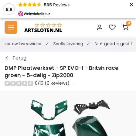
×
565
Reviews
8,8
0
s voor uw tweewieler
Snelle levering
Niet goed = geld te
Terug
DMP Plaatwerkset - SP EVO-1 - Britsh race
groen - 5-delig - Zip2000
0/10 (0 Reviews)