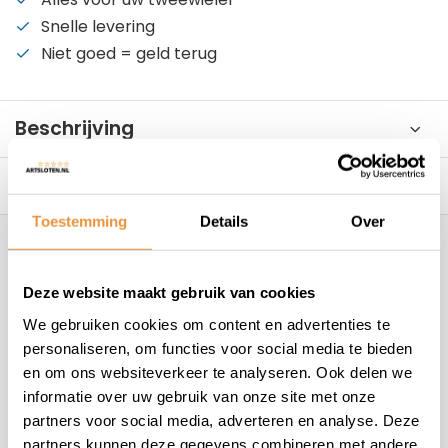
Snelle levering
Niet goed = geld terug
Beschrijving
Reviews
0/10
Toestemming
Details
Over
Hoe kunnen wij je helpen?
Deze website maakt gebruik van cookies
+31 78 780 2330
We gebruiken cookies om content en advertenties te
personaliseren, om functies voor social media te bieden
info@artsloten.nl
en om ons websiteverkeer te analyseren. Ook delen we
informatie over uw gebruik van onze site met onze
partners voor social media, adverteren en analyse. Deze
157
klanten geven een
4.7
/
5
op
partners kunnen deze gegevens combineren met andere