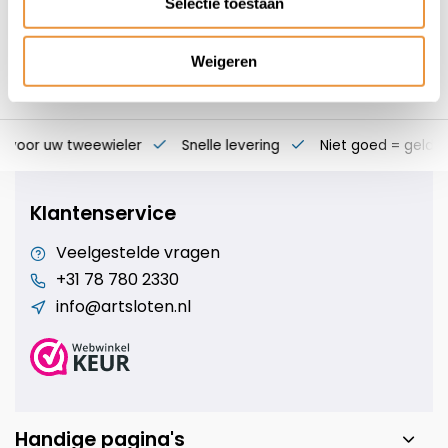
Selectie toestaan
Weigeren
s voor uw tweewieler
Snelle levering
Niet goed = geld t
Klantenservice
Veelgestelde vragen
+31 78 780 2330
info@artsloten.nl
Handige pagina's