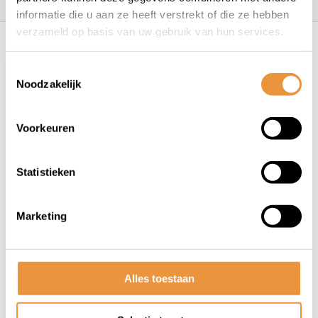
informatie die u aan ze heeft verstrekt of die ze hebben
Recent bekeken
verzameld op basis van uw gebruik van hun services.
Toestemmingsselectie
Noodzakelijk
Voorkeuren
Statistieken
(0)
DMP Plaatwerkset - SP EVO-1
- Goud/geel goud
Marketing
Niet op voorraad
Alles toestaan
157,95