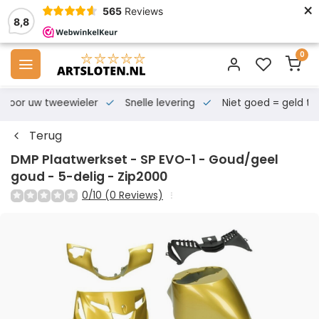
×
565
Reviews
8,8
0
s voor uw tweewieler
Snelle levering
Niet goed = geld te
Terug
DMP Plaatwerkset - SP EVO-1 - Goud/geel
goud - 5-delig - Zip2000
0/10 (0 Reviews)