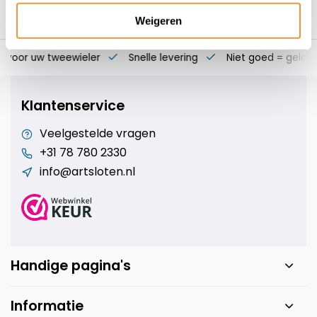
Weigeren
s voor uw tweewieler
Snelle levering
Niet goed = geld t
Klantenservice
Veelgestelde vragen
+31 78 780 2330
info@artsloten.nl
Handige pagina's
Informatie