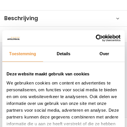
Beschrijving
Reviews
0/10
Toestemming
Details
Over
Hoe kunnen wij je helpen?
+31 78 780 2330
Deze website maakt gebruik van cookies
We gebruiken cookies om content en advertenties te
info@artsloten.nl
personaliseren, om functies voor social media te bieden
en om ons websiteverkeer te analyseren. Ook delen we
informatie over uw gebruik van onze site met onze
157
klanten geven een
4.7
/
5
op
partners voor social media, adverteren en analyse. Deze
partners kunnen deze gegevens combineren met andere
Recent bekeken
informatie die u aan ze heeft verstrekt of die ze hebben