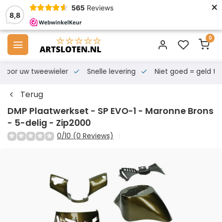
×
565
Reviews
8,8
0
s voor uw tweewieler
Snelle levering
Niet goed = geld te
Terug
DMP Plaatwerkset - SP EVO-1 - Maronne Brons
- 5-delig - Zip2000
0/10 (0 Reviews)