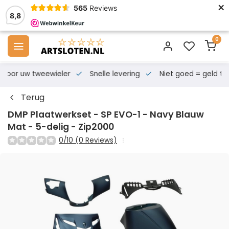
×
565
Reviews
8,8
0
s voor uw tweewieler
Snelle levering
Niet goed = geld te
Terug
DMP Plaatwerkset - SP EVO-1 - Navy Blauw
Mat - 5-delig - Zip2000
0/10 (0 Reviews)