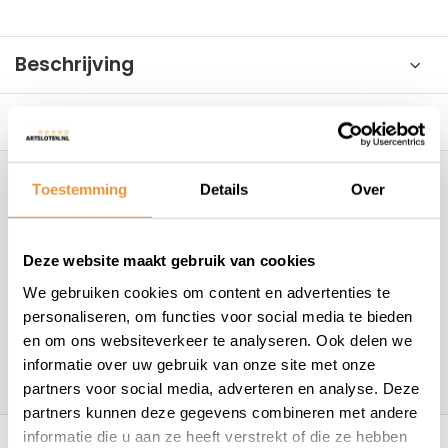
Beschrijving
Reviews
0/10
Toestemming
Details
Over
Hoe kunnen wij je helpen?
+31 78 780 2330
Deze website maakt gebruik van cookies
We gebruiken cookies om content en advertenties te
info@artsloten.nl
personaliseren, om functies voor social media te bieden
en om ons websiteverkeer te analyseren. Ook delen we
informatie over uw gebruik van onze site met onze
157
klanten geven een
4.7
/
5
op
partners voor social media, adverteren en analyse. Deze
partners kunnen deze gegevens combineren met andere
Recent bekeken
informatie die u aan ze heeft verstrekt of die ze hebben