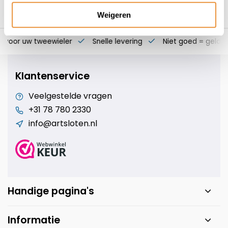
Weigeren
s voor uw tweewieler
Snelle levering
Niet goed = geld t
Klantenservice
Veelgestelde vragen
+31 78 780 2330
info@artsloten.nl
Handige pagina's
Informatie