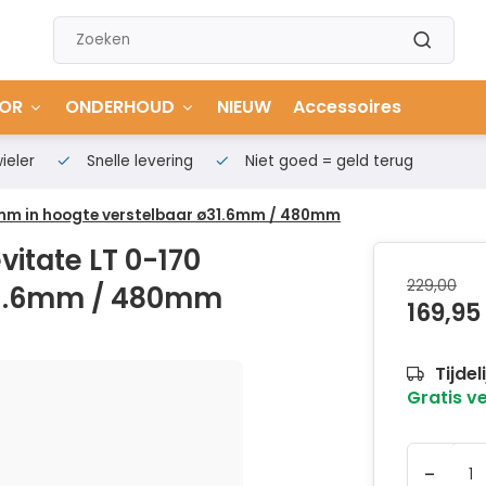
OR
ONDERHOUD
NIEUW
Accessoires
ieler
Snelle levering
Niet goed = geld terug
 mm in hoogte verstelbaar ø31.6mm / 480mm
itate LT 0-170
229,00
31.6mm / 480mm
169,95
Tijdel
Gratis v
-