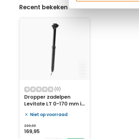
Recent bekeken
(0)
Dropper zadelpen
Levitate LT 0-170 mm in
hoogte verstelbaar
Niet op voorraad
ø31.6mm / 480mm
229,00
169,95