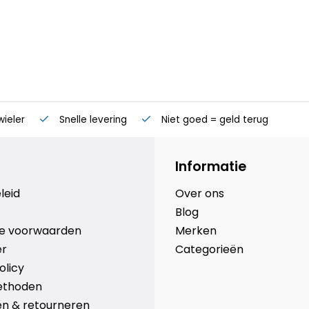
wieler
Snelle levering
Niet goed = geld terug
Informatie
leid
Over ons
Blog
e voorwaarden
Merken
er
Categorieën
olicy
ethoden
n & retourneren