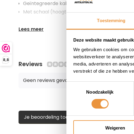
Geïntegreerde kabelgeleiding
Met schaal (hoogteverstelling)
Toestemming
Lees meer
Deze website maakt gebruik
We gebruiken cookies om cont
websiteverkeer te analyseren
8,8
Reviews
0/10
media, adverteren en analys
verstrekt of die ze hebben v
Geen reviews gevonden
Toestemmingsselectie
Noodzakelijk
Je beoordeling toevoegen
Weigeren