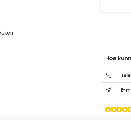
keken
Hoe kunn
Tele
E-ma
en met hendel