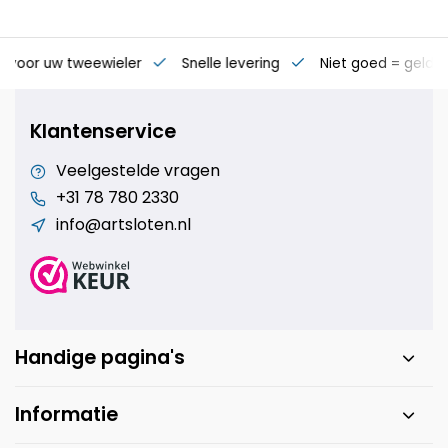
s voor uw tweewieler
Snelle levering
Niet goed = geld t
Klantenservice
Veelgestelde vragen
+31 78 780 2330
info@artsloten.nl
Handige pagina's
Informatie