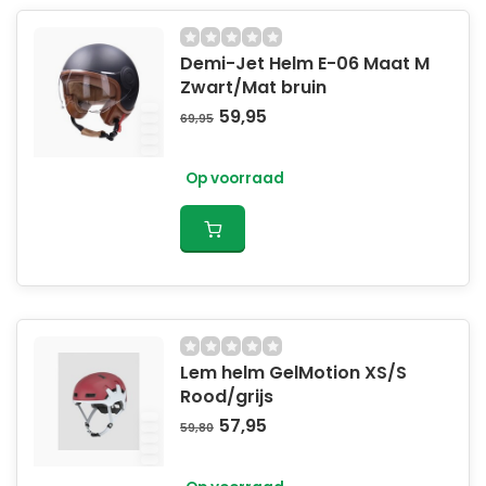
de eisen die vastgesteld zijn in NTA 8776. Een helm
die voldoet aan NTA 8776 lijkt op een fietshelm, maar
Demi-Jet Helm E-06 Maat M
is berekend op hogere valsnelheden en beschermt
Zwart/Mat bruin
een groter deel van het hoofd.
59,95
69,95
https://www.nen.nl/certificatie-en-keurmerken-
speed-pedelec-helm
Op voorraad
Lem helm GelMotion XS/S
Rood/grijs
57,95
59,80