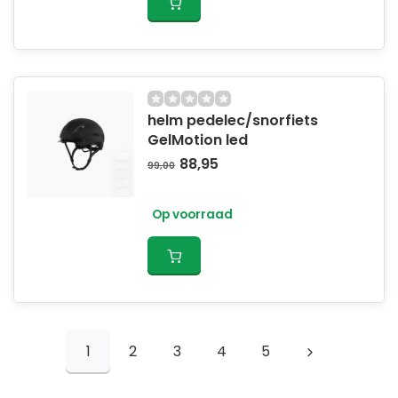
helm pedelec/snorfiets
GelMotion led
88,95
99,00
Op voorraad
1
2
3
4
5