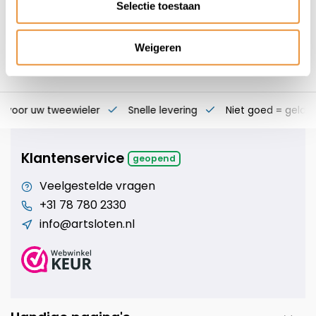
Selectie toestaan
Weigeren
s voor uw tweewieler
Snelle levering
Niet goed = geld t
Klantenservice
geopend
Veelgestelde vragen
+31 78 780 2330
info@artsloten.nl