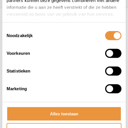
partners kunnen deze gegevens combineren met andere
informatie die u aan ze heeft verstrekt of die ze hebben
Recent bekeken
verzameld op basis van uw gebruik van hun services.
Toestemmingsselectie
Noodzakelijk
Voorkeuren
Statistieken
(0)
Fietsbel Ding-Dong ø60mm -
chroom
Marketing
Niet op voorraad
6,95
Alles toestaan
6,95