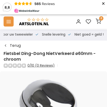
×
565
Reviews
8,8
0
s voor uw tweewieler
Snelle levering
Niet goed = geld te
Terug
Fietsbel Ding-Dong NietVerkeerd ø60mm -
chroom
0/10 (0 Reviews)