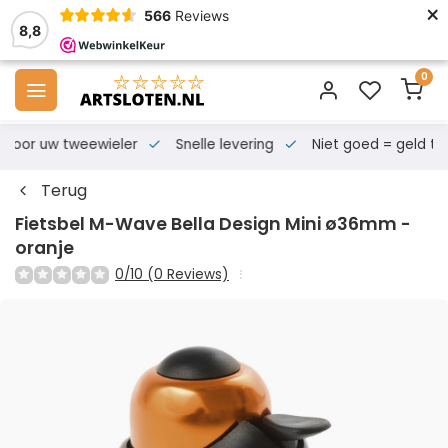
×
566
Reviews
8,8
0
s voor uw tweewieler
Snelle levering
Niet goed = geld te
Terug
Fietsbel M-Wave Bella Design Mini ø36mm -
oranje
0/10 (0 Reviews)