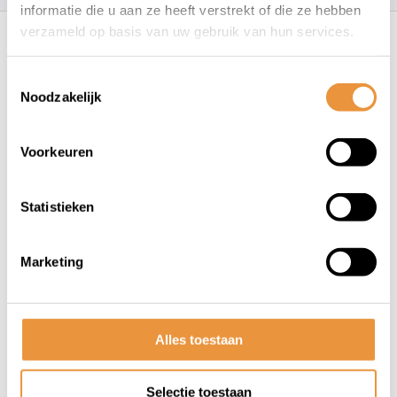
informatie die u aan ze heeft verstrekt of die ze hebben
Recent bekeken
verzameld op basis van uw gebruik van hun services.
Toestemmingsselectie
Noodzakelijk
Voorkeuren
Statistieken
(0)
Fietsbel Bella Design Mini
ø36mm - oranje
Marketing
Niet op voorraad
6,95
Alles toestaan
Selectie toestaan