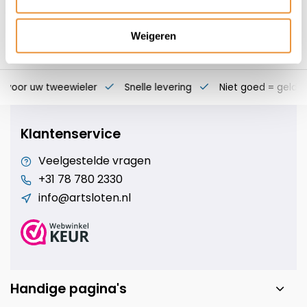
Weigeren
s voor uw tweewieler
Snelle levering
Niet goed = geld t
Klantenservice
Veelgestelde vragen
+31 78 780 2330
info@artsloten.nl
Handige pagina's