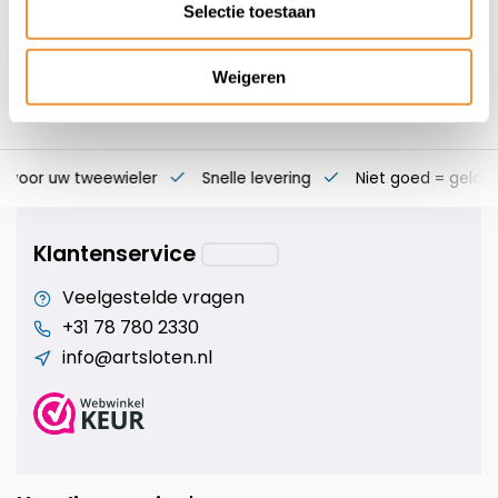
Selectie toestaan
Weigeren
s voor uw tweewieler
Snelle levering
Niet goed = geld t
Klantenservice
Veelgestelde vragen
+31 78 780 2330
info@artsloten.nl