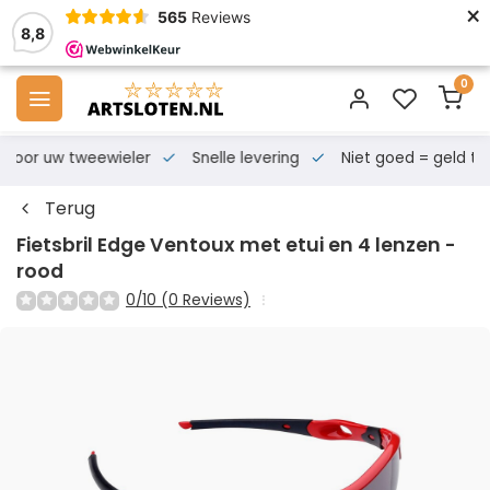
×
565
Reviews
8,8
0
s voor uw tweewieler
Snelle levering
Niet goed = geld te
Terug
Fietsbril Edge Ventoux met etui en 4 lenzen -
rood
0/10 (0 Reviews)