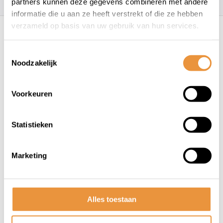
partners kunnen deze gegevens combineren met andere
informatie die u aan ze heeft verstrekt of die ze hebben
Recent bekeken
verzameld op basis van uw gebruik van hun services.
Toestemmingsselectie
Noodzakelijk
Voorkeuren
Statistieken
(0)
Fietsbril Ventoux met etui en
4 lenzen - rood
Marketing
Niet op voorraad
39,95
Alles toestaan
32,95