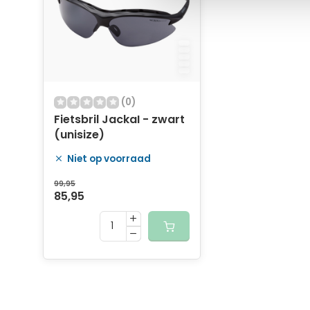
(0)
Fietsbril JackaI - zwart
(unisize)
Niet op voorraad
99,95
85,95