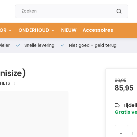
OR
ONDERHOUD
NIEUW
Accessoires
ieler
Snelle levering
Niet goed = geld terug
nisize)
99,95
FIETS
85,95
Tijdel
Gratis v
-