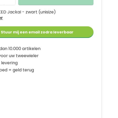
 KED JackaI - zwart (unisize)
er
Stuur mij een email zodra leverbaar
dan 10.000 artikelen
 voor uw tweewieler
 levering
goed = geld terug