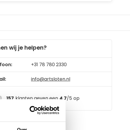
en wij je helpen?
foon:
+31 78 780 2330
il:
info@artsloten.nl
157
klanten geven een
4.7
/
5
op
Over