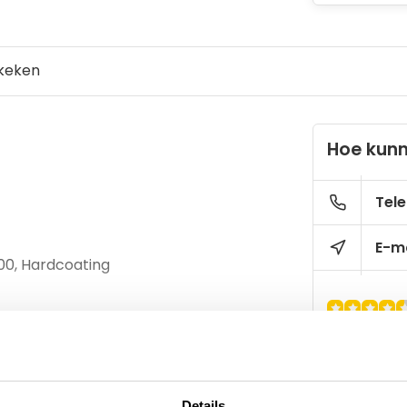
keken
Hoe kunn
Tele
E-ma
400, Hardcoating
Details