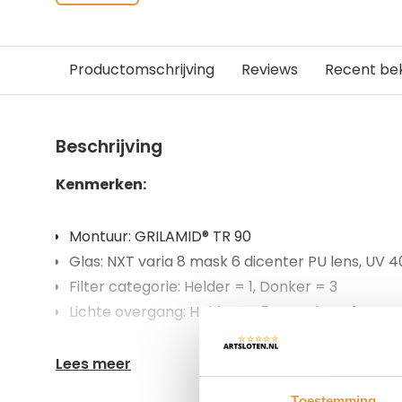
Productomschrijving
Reviews
Recent be
Beschrijving
Kenmerken:
Montuur: GRILAMID® TR 90
Glas: NXT varia 8 mask 6 dicenter PU lens, UV 
Filter categorie: Helder = 1, Donker = 3
Lichte overgang: Helder= 45%, Donker= 14%
Lees meer
Toestemming