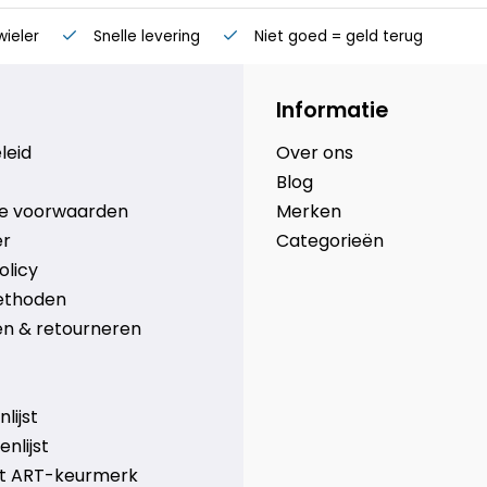
wieler
Snelle levering
Niet goed = geld terug
Informatie
leid
Over ons
Blog
e voorwaarden
Merken
er
Categorieën
olicy
ethoden
n & retourneren
lijst
nlijst
et ART-keurmerk