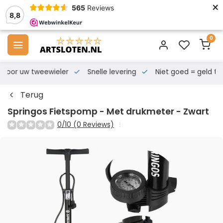
×
565
Reviews
8,8
0
s voor uw tweewieler
Snelle levering
Niet goed = geld te
Terug
Springos Fietspomp - Met drukmeter - Zwart
0/10 (0 Reviews)