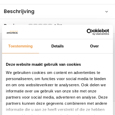
Beschrijving
Reviews
0/10
Hoe kunnen wij je helpen?
Toestemming
Details
Over
+31 78 780 2330
Deze website maakt gebruik van cookies
info@artsloten.nl
We gebruiken cookies om content en advertenties te
personaliseren, om functies voor social media te bieden
en om ons websiteverkeer te analyseren. Ook delen we
157
klanten geven een
4.7
/
5
op
informatie over uw gebruik van onze site met onze
partners voor social media, adverteren en analyse. Deze
partners kunnen deze gegevens combineren met andere
Recent bekeken
informatie die u aan ze heeft verstrekt of die ze hebben