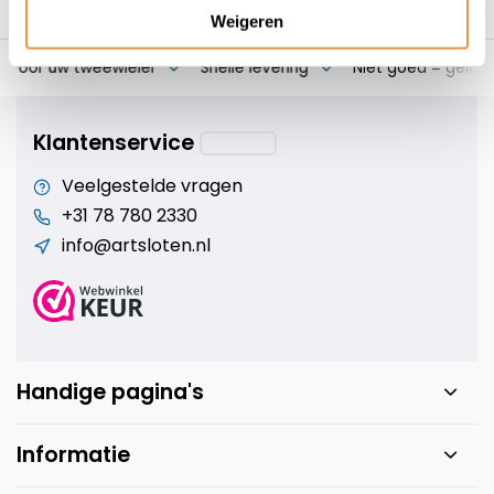
Weigeren
s voor uw tweewieler
Snelle levering
Niet goed = geld t
Klantenservice
Veelgestelde vragen
+31 78 780 2330
info@artsloten.nl
Handige pagina's
Informatie