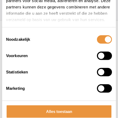
partners voor social media, adverteren en analyse. Deze
partners kunnen deze gegevens combineren met andere
157
klanten geven een
4.7
/
5
op
informatie die u aan ze heeft verstrekt of die ze hebben
verzameld op basis van uw gebruik van hun services.
Recent bekeken
Toestemmingsselectie
Noodzakelijk
Voorkeuren
Statistieken
(0)
Fietsrugzak voor 15,6 inch
Marketing
laptop Basil B-Safe
Commuter 18 liter 29 x 14 x 45
Niet op voorraad
cm - olive groen
Alles toestaan
129,99