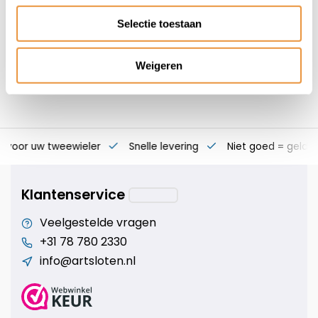
112,95
Selectie toestaan
Weigeren
s voor uw tweewieler
Snelle levering
Niet goed = geld t
Klantenservice
Veelgestelde vragen
+31 78 780 2330
info@artsloten.nl