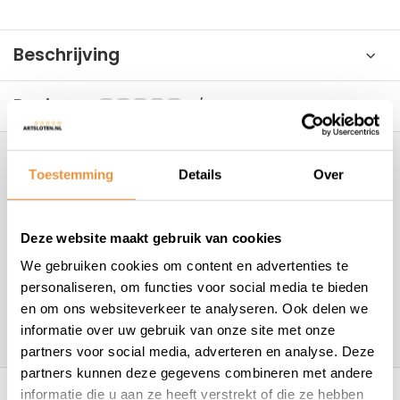
Beschrijving
Reviews
0/10
Hoe kunnen wij je helpen?
Toestemming
Details
Over
+31 78 780 2330
Deze website maakt gebruik van cookies
info@artsloten.nl
We gebruiken cookies om content en advertenties te
personaliseren, om functies voor social media te bieden
en om ons websiteverkeer te analyseren. Ook delen we
157
klanten geven een
4.7
/
5
op
informatie over uw gebruik van onze site met onze
partners voor social media, adverteren en analyse. Deze
partners kunnen deze gegevens combineren met andere
Recent bekeken
informatie die u aan ze heeft verstrekt of die ze hebben