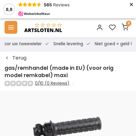
×
565
Reviews
8,8
0
s voor uw tweewieler
Snelle levering
Niet goed = geld te
Terug
gas/remhandel (made in EU) (voor orig
model remkabel) maxi
0/10 (0 Reviews)