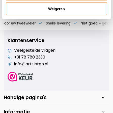
Weigeren
s voor uw tweewieler
Snelle levering
Niet goed = geld t
Klantenservice
Veelgestelde vragen
+31 78 780 2330
info@artsloten.nl
Handige pagina's
Informatie