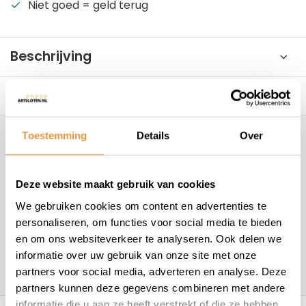
Niet goed = geld terug
Beschrijving
Reviews
0/10
Toestemming
Details
Over
Hoe kunnen wij je helpen?
+31 78 780 2330
Deze website maakt gebruik van cookies
We gebruiken cookies om content en advertenties te
info@artsloten.nl
personaliseren, om functies voor social media te bieden
en om ons websiteverkeer te analyseren. Ook delen we
informatie over uw gebruik van onze site met onze
157
klanten geven een
4.7
/
5
op
partners voor social media, adverteren en analyse. Deze
partners kunnen deze gegevens combineren met andere
Recent bekeken
informatie die u aan ze heeft verstrekt of die ze hebben