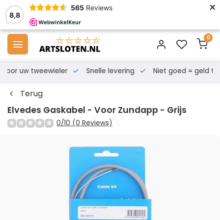
×
565
Reviews
8,8
0
s voor uw tweewieler
Snelle levering
Niet goed = geld te
Terug
Elvedes Gaskabel - Voor Zundapp - Grijs
0/10 (0 Reviews)