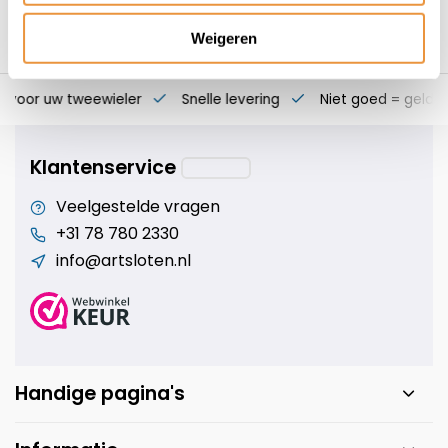
Weigeren
s voor uw tweewieler
Snelle levering
Niet goed = geld t
Klantenservice
Veelgestelde vragen
+31 78 780 2330
info@artsloten.nl
Handige pagina's