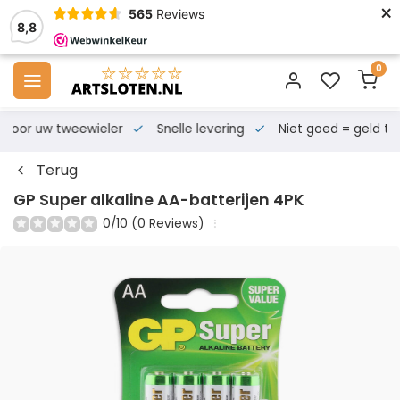
×
565
Reviews
8,8
0
s voor uw tweewieler
Snelle levering
Niet goed = geld te
Terug
GP Super alkaline AA-batterijen 4PK
0/10 (0 Reviews)