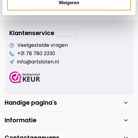
Weigeren
s voor uw tweewieler
Snelle levering
Niet goed = geld t
Klantenservice
Veelgestelde vragen
+31 78 780 2330
info@artsloten.nl
Handige pagina's
Informatie
Contactgegevens