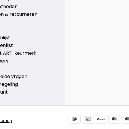
ethoden
n & retourneren
lijst
nlijst
et ART-keurmerk
ners
telde vragen
regeling
ount
itemap