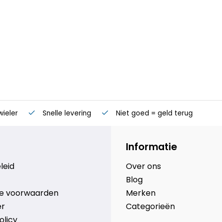
wieler
Snelle levering
Niet goed = geld terug
Informatie
leid
Over ons
Blog
e voorwaarden
Merken
er
Categorieën
olicy