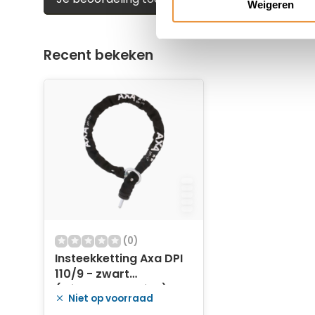
Weigeren
Lengte 110 cm
Recent bekeken
Gehard stalen schakel met een diameter van
Diameter plug-in pin 10 mm
(0)
Insteekketting Axa DPI
110/9 - zwart
(winkelverpakking)
Niet op voorraad