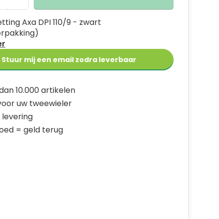
tting Axa DPI 110/9 - zwart
erpakking)
er
Stuur mij een email zodra leverbaar
dan 10.000 artikelen
 voor uw tweewieler
 levering
goed = geld terug