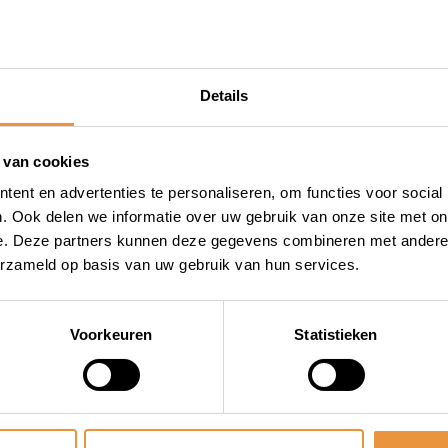
Details
rm
et 2 sloten
 van cookies
ssloten AXA Fusion,
ent en advertenties te personaliseren, om functies voor social
. Ook delen we informatie over uw gebruik van onze site met on
e. Deze partners kunnen deze gegevens combineren met andere i
erzameld op basis van uw gebruik van hun services.
Voorkeuren
Statistieken
chadiging