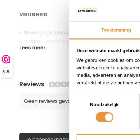
VEILIGHEID
Toestemming
Beveiligingsniveau 15
Voldoet aan de Nederlandse ART 2 sterren no
Lees meer
Met één handeling wordt uw fiets afgesloten m
Deze website maakt gebruik
Wordt gebruikt in combinatie met de veiligheid
We gebruiken cookies om cont
Defender of Solid Plus
websiteverkeer te analyseren
8,8
media, adverteren en analys
Reviews
verstrekt of die ze hebben v
0/10
COMFORT
Toestemmingsselectie
Geen reviews gevonden
Noodzakelijk
Sterke polyester hoes ter voorkoming van bes
TECHNIEK
Je beoordeling toevoegen