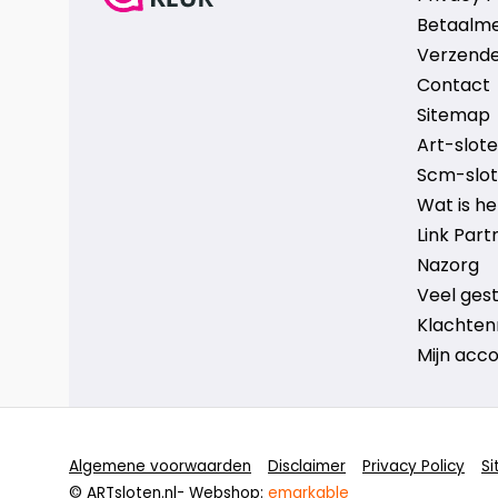
Betaalm
Verzende
Contact
Sitemap
Art-sloten
Scm-slote
Wat is h
Link Part
Nazorg
Veel ges
Klachten
Mijn acc
Algemene voorwaarden
Disclaimer
Privacy Policy
S
© ARTsloten.nl
- Webshop:
emarkable