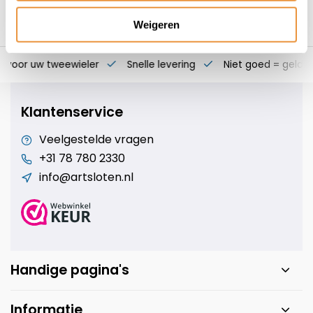
Weigeren
s voor uw tweewieler
Snelle levering
Niet goed = geld t
Klantenservice
Veelgestelde vragen
+31 78 780 2330
info@artsloten.nl
Handige pagina's
Informatie