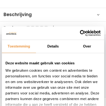
Beschrijving
Reviews
0/10
Hoe kunnen wij je helpen?
Toestemming
Details
Over
+31 78 780 2330
Deze website maakt gebruik van cookies
info@artsloten.nl
We gebruiken cookies om content en advertenties te
personaliseren, om functies voor social media te bieden
en om ons websiteverkeer te analyseren. Ook delen we
157
klanten geven een
4.7
/
5
op
informatie over uw gebruik van onze site met onze
partners voor social media, adverteren en analyse. Deze
partners kunnen deze gegevens combineren met andere
Recent bekeken
informatie die u aan ze heeft verstrekt of die ze hebben