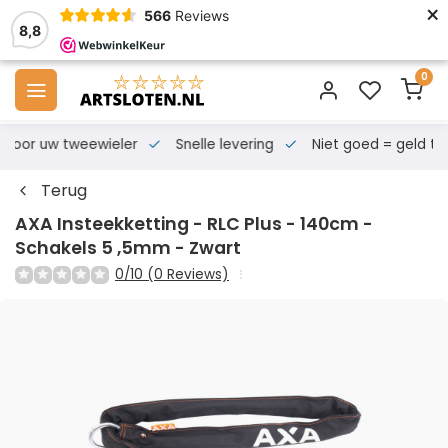
×
566
Reviews
8,8
0
s voor uw tweewieler
Snelle levering
Niet goed = geld te
Terug
AXA Insteekketting - RLC Plus - 140cm -
Schakels 5 ,5mm - Zwart
0/10 (0 Reviews)