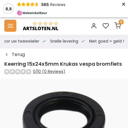
×
565
Reviews
8,8
0
s voor uw tweewieler
Snelle levering
Niet goed = geld te
Terug
Keerring 15x24x5mm Krukas vespa bromfiets
0/10 (0 Reviews)