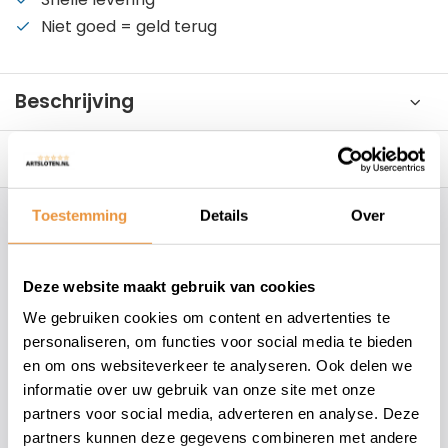
Niet goed = geld terug
Beschrijving
Reviews
0/10
Toestemming
Details
Over
Hoe kunnen wij je helpen?
Deze website maakt gebruik van cookies
+31 78 780 2330
We gebruiken cookies om content en advertenties te
info@artsloten.nl
personaliseren, om functies voor social media te bieden
en om ons websiteverkeer te analyseren. Ook delen we
informatie over uw gebruik van onze site met onze
157
klanten geven een
4.7
/
5
op
partners voor social media, adverteren en analyse. Deze
partners kunnen deze gegevens combineren met andere