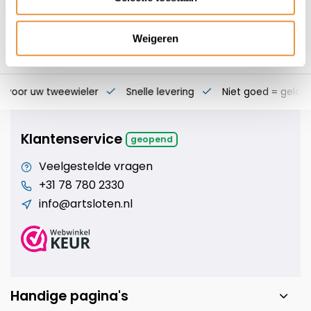
Weigeren
s voor uw tweewieler
Snelle levering
Niet goed = geld t
Klantenservice
geopend
Veelgestelde vragen
+31 78 780 2330
info@artsloten.nl
Handige pagina's