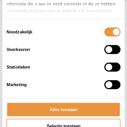
Recent bekeken
informatie die u aan ze heeft verstrekt of die ze hebben
verzameld op basis van uw gebruik van hun services.
Toestemmingsselectie
Noodzakelijk
Voorkeuren
(0)
Statistieken
Keerring 15x24x5mm Krukas
vespa bromfiets
Marketing
Niet op voorraad
4,86
5,95
Alles toestaan
Selectie toestaan