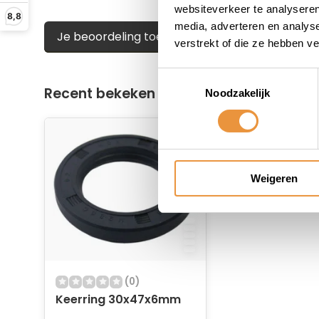
websiteverkeer te analyseren
8,8
media, adverteren en analys
Je beoordeling toevoegen
verstrekt of die ze hebben v
Toestemmingsselectie
Recent bekeken
Noodzakelijk
Weigeren
(0)
Keerring 30x47x6mm