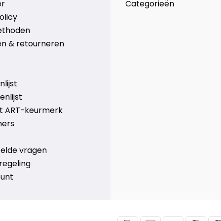
er
Categorieën
olicy
ethoden
n & retourneren
lijst
nlijst
et ART-keurmerk
ners
telde vragen
regeling
ount