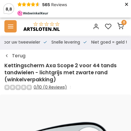
×
565
Reviews
8,8
0
s voor uw tweewieler
Snelle levering
Niet goed = geld te
Terug
Kettingscherm Axa Scope 2 voor 44 tands
tandwielen - lichtgrijs met zwarte rand
(winkelverpakking)
0/10 (0 Reviews)