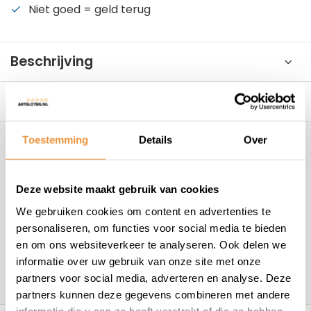
Niet goed = geld terug
Beschrijving
Reviews
0/10
Toestemming
Details
Over
Hoe kunnen wij je helpen?
Deze website maakt gebruik van cookies
+31 78 780 2330
We gebruiken cookies om content en advertenties te
info@artsloten.nl
personaliseren, om functies voor social media te bieden
en om ons websiteverkeer te analyseren. Ook delen we
informatie over uw gebruik van onze site met onze
157
klanten geven een
4.7
/
5
op
partners voor social media, adverteren en analyse. Deze
partners kunnen deze gegevens combineren met andere
informatie die u aan ze heeft verstrekt of die ze hebben