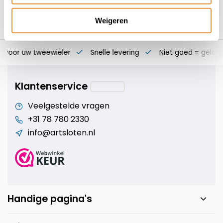
Weigeren
s voor uw tweewieler
Snelle levering
Niet goed = geld t
Klantenservice
Veelgestelde vragen
+31 78 780 2330
info@artsloten.nl
Handige pagina's