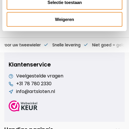
Selectie toestaan
Weigeren
s voor uw tweewieler
Snelle levering
Niet goed = geld t
Klantenservice
Veelgestelde vragen
+31 78 780 2330
info@artsloten.nl