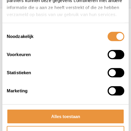
partners kunnen deze gegevens combineren met andere
informatie die u aan ze heeft verstrekt of die ze hebben
Recent bekeken
verzameld op basis van uw gebruik van hun services.
Toestemmingsselectie
Noodzakelijk
Voorkeuren
Statistieken
(0)
Kickstarter Quadrant China
Scooter GY6 4 takt 50cc
Marketing
Niet op voorraad
11,50
Alles toestaan
10,95