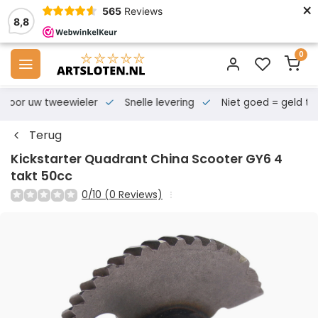
×
565
Reviews
8,8
0
s voor uw tweewieler
Snelle levering
Niet goed = geld te
Terug
Kickstarter Quadrant China Scooter GY6 4
takt 50cc
0/10 (0 Reviews)