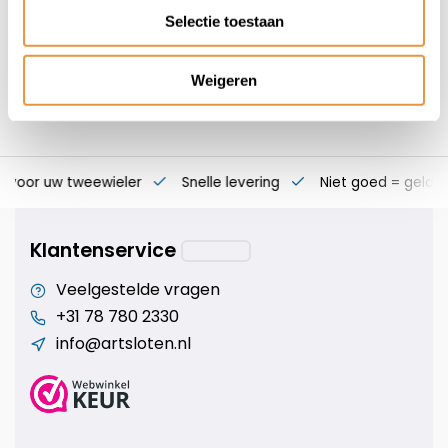
Selectie toestaan
Weigeren
s voor uw tweewieler
Snelle levering
Niet goed = geld t
Klantenservice
Veelgestelde vragen
+31 78 780 2330
info@artsloten.nl