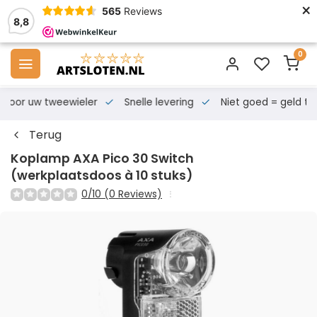
×
565
Reviews
8,8
0
s voor uw tweewieler
Snelle levering
Niet goed = geld te
Terug
Koplamp AXA Pico 30 Switch
(werkplaatsdoos à 10 stuks)
0/10 (0 Reviews)