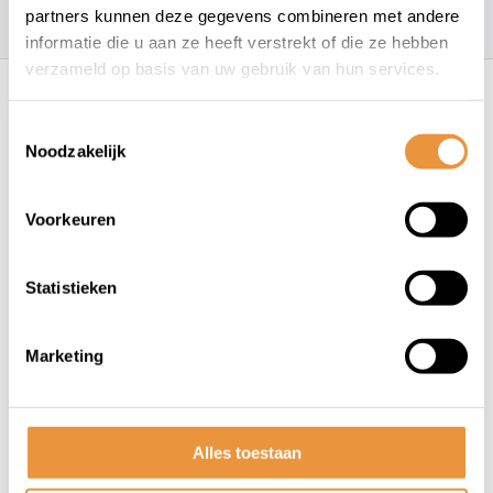
157
klanten geven een
4.7
/
5
op
partners kunnen deze gegevens combineren met andere
informatie die u aan ze heeft verstrekt of die ze hebben
Recent bekeken
verzameld op basis van uw gebruik van hun services.
Toestemmingsselectie
Noodzakelijk
Voorkeuren
Statistieken
(0)
Koplamp AXA Pico 30 Switch
Marketing
(werkplaatsdoos Ã 10 stuks)
Niet op voorraad
Alles toestaan
219,50
153,95