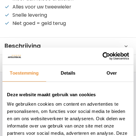
Alles voor uw tweewieler
Snelle levering
Niet goed = geld terug
Beschrijving
Reviews
0/10
Toestemming
Details
Over
Hoe kunnen wij je helpen?
Deze website maakt gebruik van cookies
+31 78 780 2330
We gebruiken cookies om content en advertenties te
personaliseren, om functies voor social media te bieden
info@artsloten.nl
en om ons websiteverkeer te analyseren. Ook delen we
informatie over uw gebruik van onze site met onze
partners voor social media, adverteren en analyse. Deze