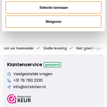
55,95
Selectie toestaan
Weigeren
s voor uw tweewieler
Snelle levering
Niet goed = geld t
Klantenservice
geopend
Veelgestelde vragen
+31 78 780 2330
info@artsloten.nl