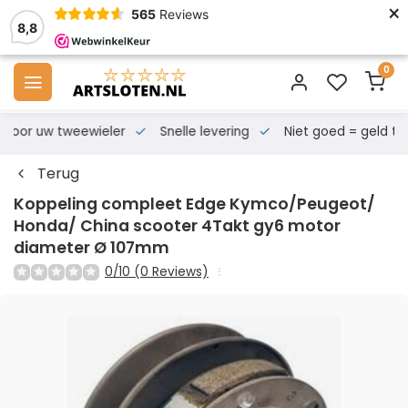
×
565
Reviews
8,8
0
s voor uw tweewieler
Snelle levering
Niet goed = geld te
Terug
Koppeling compleet Edge Kymco/Peugeot/
Honda/ China scooter 4Takt gy6 motor
diameter Ø 107mm
0/10 (0 Reviews)