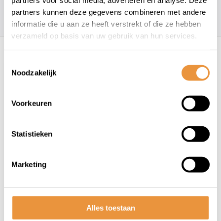
partners voor social media, adverteren en analyse. Deze
partners kunnen deze gegevens combineren met andere
157
klanten geven een
4.7
/
5
op
informatie die u aan ze heeft verstrekt of die ze hebben
verzameld op basis van uw gebruik van hun services.
Recent bekeken
Toestemmingsselectie
Noodzakelijk
Voorkeuren
Statistieken
(0)
Koppeling compleet Edge
Marketing
Kymco/Peugeot/ Honda/
China scooter 4Takt gy6
Niet op voorraad
motor diameter Ø 107mm
Alles toestaan
59,00