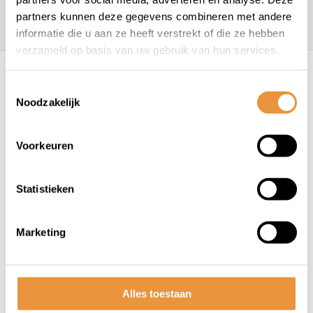
partners kunnen deze gegevens combineren met andere
157
klanten geven een
4.7
/
5
op
informatie die u aan ze heeft verstrekt of die ze hebben
verzameld op basis van uw gebruik van hun services.
Recent bekeken
Toestemmingsselectie
Noodzakelijk
Voorkeuren
Statistieken
(0)
Lampa Opti-Combo
Marketing
Stuurbevestiging
Niet op voorraad
Alles toestaan
34,99