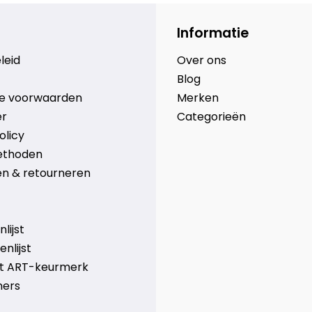
Informatie
leid
Over ons
Blog
e voorwaarden
Merken
er
Categorieën
olicy
ethoden
n & retourneren
lijst
nlijst
et ART-keurmerk
ners