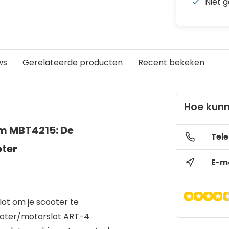
Niet 
ws
Gerelateerde producten
Recent bekeken
Hoe kunn
m MBT4215: De
Tele
oter
E-ma
lot om je scooter te
ooter/motorslot ART-4