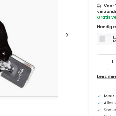
Voor 
verzond
Gratis v
Handig m
L
M
-
Lees me
Meer 
Alles
Snelle