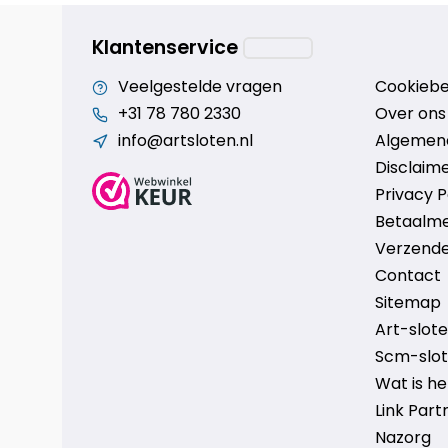
Klantenservice
Veelgestelde vragen
Cookiebe
+31 78 780 2330
Over ons
info@artsloten.nl
Algemen
Disclaim
Privacy P
Betaalm
Verzende
Contact
Sitemap
Art-sloten
Scm-slote
Wat is h
Link Part
Nazorg