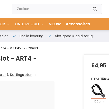
OR
ONDERHOUD
NIEUW
Accessoires
ieler
Snelle levering
Niet goed = geld terug
0cm - MBT4215 - Zwart
ot - ART4 -
64,95
oren)
,
Kettingsloten
ITEM:
150
150cm