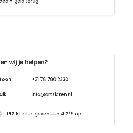
goed = geld terug
en wij je helpen?
foon:
+31 78 780 2330
il:
info@artsloten.nl
157
klanten geven een
4.7
/
5
op